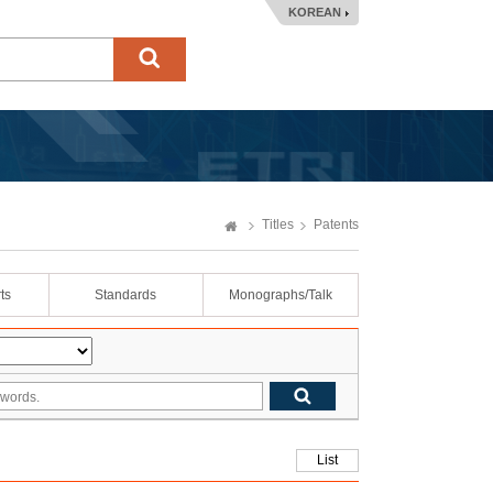
KOREAN
Titles
Patents
ts
Standards
Monographs/Talk
List