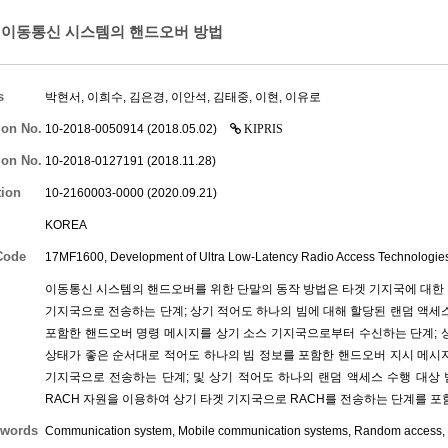
이동통신 시스템의 핸드오버 방법
s
박현서
,
이희수
,
김은경
,
이안석
,
김태중
,
이현
,
이유로
ion No.
10-2018-0050914 (2018.05.02)
KIPRIS
ion No.
10-2018-0127191 (2018.11.28)
tion
10-2160003-0000 (2020.09.21)
KOREA
Code
17MF1600, Development of Ultra Low-Latency Radio Access Technologie
이동통신 시스템의 핸드오버를 위한 단말의 동작 방법은 타겟 기지국에 대한 
기지국으로 전송하는 단계; 상기 적어도 하나의 빔에 대해 할당된 랜덤 액세스 채널(
포함한 핸드오버 명령 메시지를 상기 소스 기지국으로부터 수신하는 단계; 
상태가 좋은 순서대로 적어도 하나의 빔 정보를 포함한 핸드오버 지시 메시
기지국으로 전송하는 단계; 및 상기 적어도 하나의 랜덤 액세스 수행 대상 
RACH 자원을 이용하여 상기 타겟 기지국으로 RACH를 전송하는 단계를 포
words
Communication system, Mobile communication systems, Random access,