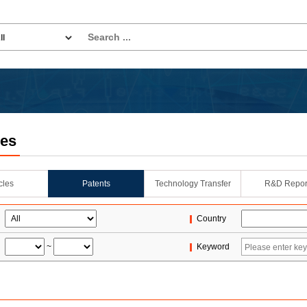
les
icles
Patents
Technology Transfer
R&D Repor
Country
~
Keyword