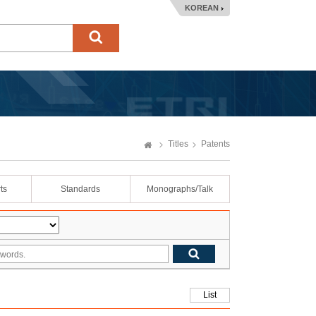
KOREAN
Titles
Patents
ts
Standards
Monographs/Talk
List