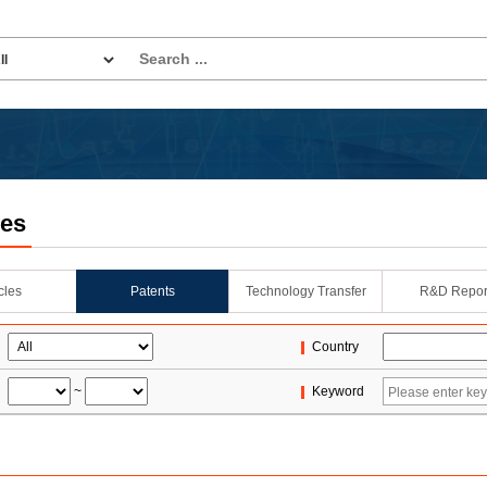
les
icles
Patents
Technology Transfer
R&D Repor
Country
~
Keyword