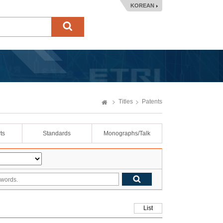
KOREAN
Titles
Patents
ts
Standards
Monographs/Talk
List