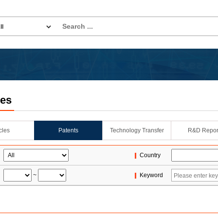
les
icles
Patents
Technology Transfer
R&D Repor
Country
~
Keyword