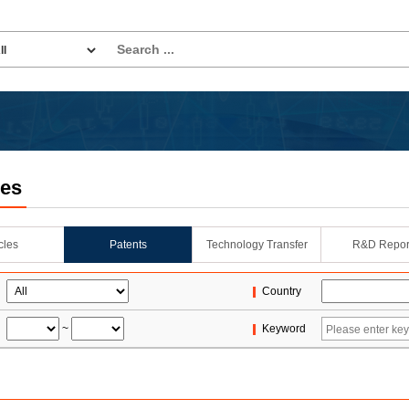
les
icles
Patents
Technology Transfer
R&D Repor
Country
~
Keyword