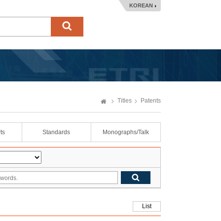
KOREAN
Titles
Patents
ts
Standards
Monographs/Talk
List