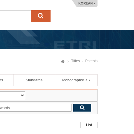
KOREAN
Titles
Patents
ts
Standards
Monographs/Talk
List