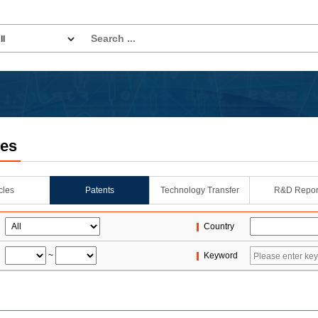
les
icles
Patents
Technology Transfer
R&D Repor
Country
~
Keyword