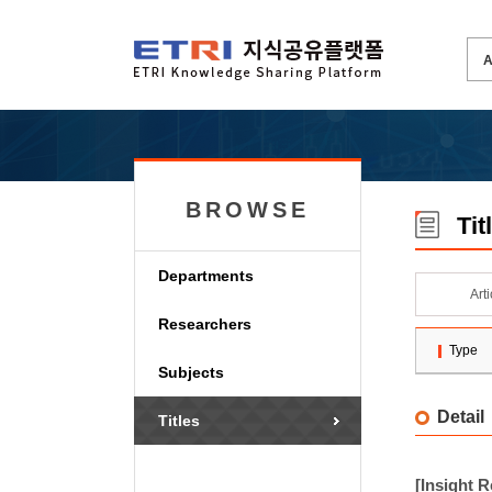
BROWSE
Tit
Departments
Art
Researchers
Type
Subjects
Detail
Titles
[Insigh