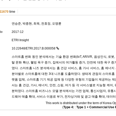
11670
time
연승준
,
박종현
, 최욱, 전효정, 오명륜
te
2017-12
ETRI Insight
10.22648/ETRI.2017.B.000058
스마트홈 변화 동인 분석에서는 기술 환경 변화(IoT, AR/VR, 음성인식, 로
탈 문화 확산, 웰빙 욕구 증가, 집에서의 여가활동 증가, 안전에 대한 욕구 
였다. 스마트홈 니즈 분석에서는 홈 건강 서비스, 홈 가사 서비스, 홈 에너지 
분야별로 스마트홈에 대한 3대 니즈를 도출하였다. 생태계 관점의 스마트홈
랫폼 업체, 스마트홈 기기 제공 업체 등 다양한 유형의 기업들이 제공하는 제
서는 홈 건강, 가사, 에너지, 안전, 쇼핑, 여가 등 각 서비스별로 지능형 케어
분하였다. 스마트홈 비즈니스 모델 분석에서는 가전 업체, 통신사업자, 유통사
드웨어 매출 확대, 서비스 이용료 부가, 전자상거래 및 광고 매출 확대, 데이터
This work is distributed under the term of Kore
(
Type 4:
:
Type 1 + Commercial Use P