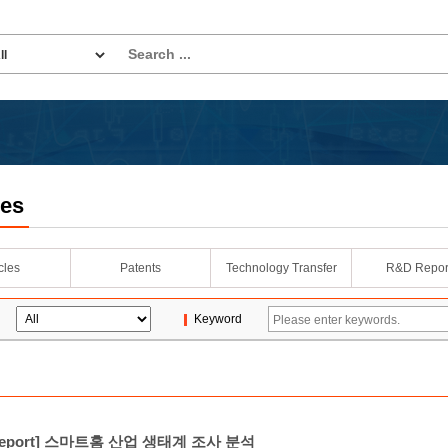
les
icles
Patents
Technology Transfer
R&D Repor
Keyword
t Report] 스마트홈 산업 생태계 조사 분석