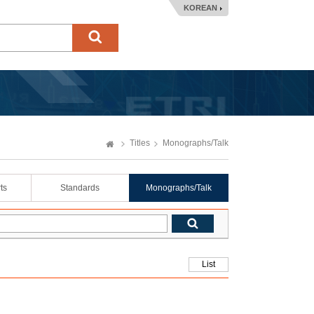
KOREAN
Titles
Monographs/Talk
ts
Standards
Monographs/Talk
List