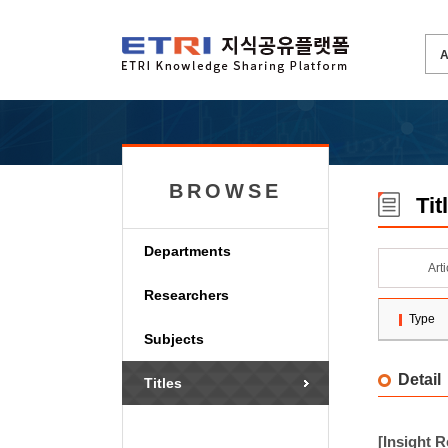
BROWSE
Tit
Departments
Art
Researchers
Type
Subjects
Detail
Titles
[Insigh