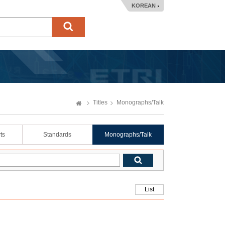
KOREAN
Titles
Monographs/Talk
ts
Standards
Monographs/Talk
List