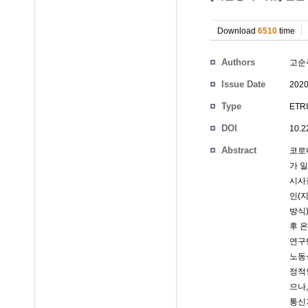
Download
6510
time
Authors
고순
Issue Date
2020
Type
ETRI
DOI
10.2
Abstract
코로
가 
시사
인(
방식
후 
연구
노동
정적
으나
통신