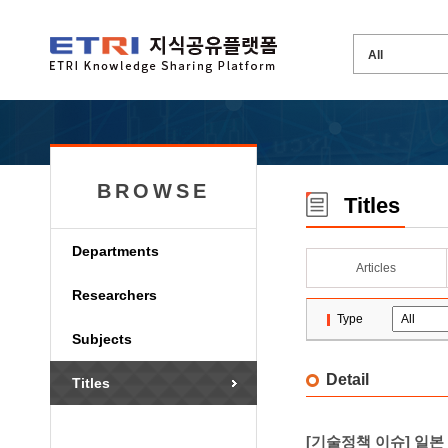
BROWSE
Titles
Departments
Articles
Researchers
Type
Subjects
Detail
Titles
[기술정책 이슈] 일본