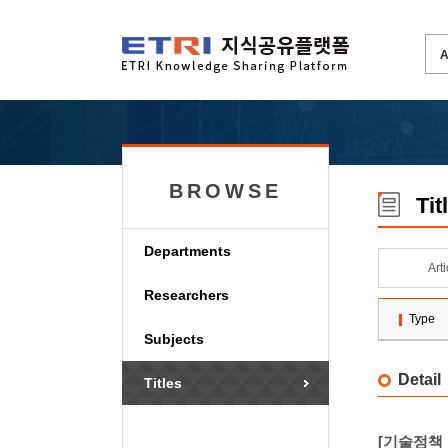
BROWSE
Tit
Departments
Art
Researchers
Type
Subjects
Detail
Titles
[기술정책 