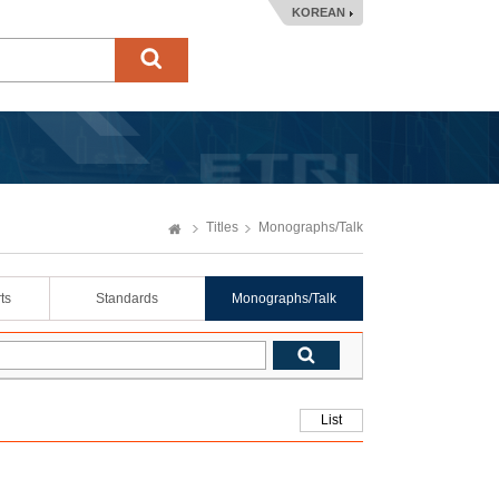
KOREAN
Titles
Monographs/Talk
ts
Standards
Monographs/Talk
List