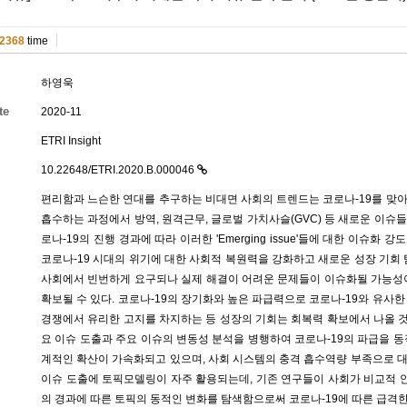
2368
time
하영욱
te
2020-11
ETRI Insight
10.22648/ETRI.2020.B.000046
편리함과 느슨한 연대를 추구하는 비대면 사회의 트렌드는 코로나-19를 맞
흡수하는 과정에서 방역, 원격근무, 글로벌 가치사슬(GVC) 등 새로운 이슈
로나-19의 진행 경과에 따라 이러한 'Emerging issue'들에 대한 이슈화
코로나-19 시대의 위기에 대한 사회적 복원력을 강화하고 새로운 성장 기회 
사회에서 빈번하게 요구되나 실제 해결이 어려운 문제들이 이슈화될 가능성이
확보될 수 있다. 코로나-19의 장기화와 높은 파급력으로 코로나-19와 유사
경쟁에서 유리한 고지를 차지하는 등 성장의 기회는 회복력 확보에서 나올 것으
요 이슈 도출과 주요 이슈의 변동성 분석을 병행하여 코로나-19의 파급을 동
계적인 확산이 가속화되고 있으며, 사회 시스템의 충격 흡수역량 부족으로 
이슈 도출에 토픽모델링이 자주 활용되는데, 기존 연구들이 사회가 비교적 안
의 경과에 따른 토픽의 동적인 변화를 탐색함으로써 코로나-19에 따른 급격한