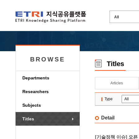
BROWSE
Titles
Departments
Articles
Researchers
Type
Subjects
Detail
Titles
[기술정책 이슈] 오픈 