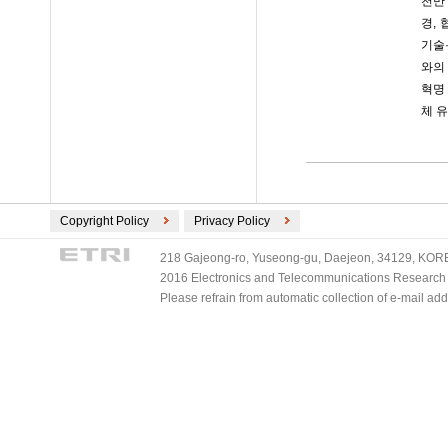
천만
경,
기술
와의
혁명
체 
Copyright Policy
Privacy Policy
218 Gajeong-ro, Yuseong-gu, Daejeon, 34129, KOREA
2016 Electronics and Telecommunications Research Ins
Please refrain from automatic collection of e-mail a