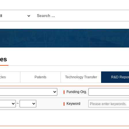
les
icles
Patents
Technology Transfer
R&D Repor
Funding Org.
~
Keyword