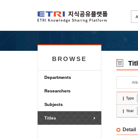
BROWSE
Tit
Departments
Art
Researchers
Type
Subjects
Year
Titles
Detail