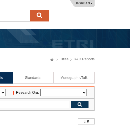
KOREAN
Titles
R&D Reports
ts
Standards
Monographs/Talk
Research Org.
List