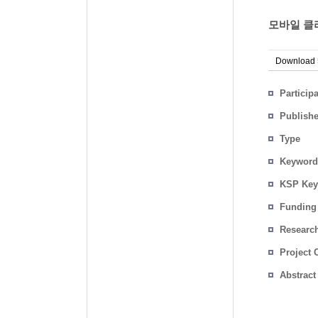
모바일 클
Download
Particip
Publish
Type
Keyword
KSP Key
Funding
Researc
Project 
Abstract