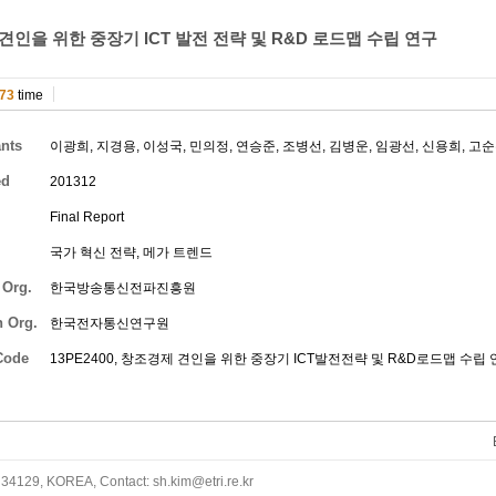
견인을 위한 중장기 ICT 발전 전략 및 R&D 로드맵 수립 연구
73
time
ants
이광희
,
지경용
,
이성국
,
민의정
,
연승준
,
조병선
,
김병운
,
임광선
,
신용희
,
고순
ed
201312
Final Report
국가 혁신 전략, 메가 트렌드
 Org.
한국방송통신전파진흥원
h Org.
한국전자통신연구원
Code
13PE2400, 창조경제 견인을 위한 중장기 ICT발전전략 및 R&D로드맵 수립 
34129, KOREA, Contact: sh.kim@etri.re.kr