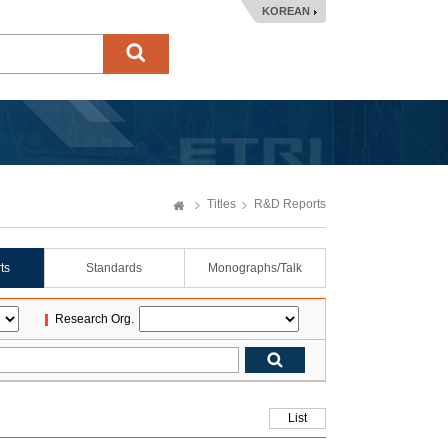
KOREAN
Titles
R&D Reports
ts
Standards
Monographs/Talk
Research Org.
List