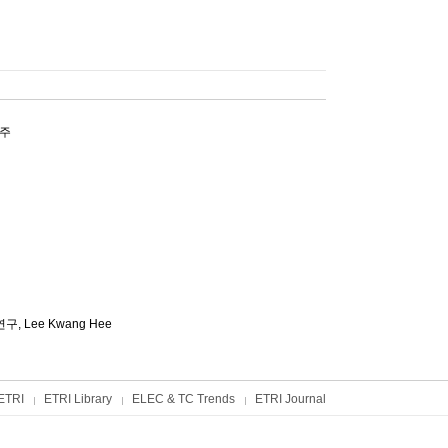
주
연구,
Lee Kwang Hee
ETRI
ETRI Library
ELEC & TC Trends
ETRI Journal