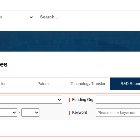
les
icles
Patents
Technology Transfer
R&D Repor
Funding Org.
~
Keyword