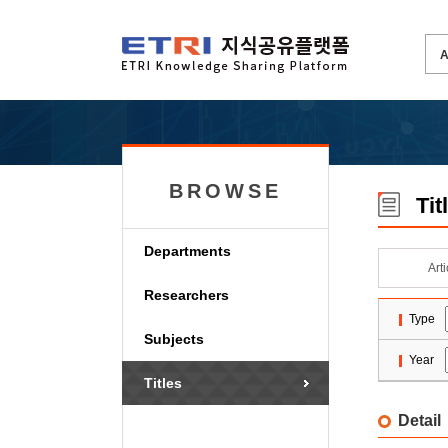
BROWSE
Tit
Departments
Art
Researchers
Type
Subjects
Year
Titles
Detail