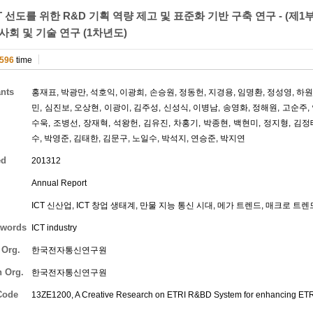
T 선도를 위한 R&D 기획 역량 제고 및 표준화 기반 구축 연구 - (제1
사회 및 기술 연구 (1차년도)
596
time
ants
홍재표
,
박광만
,
석호익
,
이광희
,
손승원
,
정동헌
,
지경용
,
임명환
,
정성영
,
하
민
,
심진보
,
오상현
,
이광이
,
김주성
,
신성식
,
이병남
,
송영화
,
정해원
,
고순주
,
수욱
,
조병선
,
장재혁
,
석왕헌
,
김유진
,
차홍기
,
박종현
,
백현미
,
정지형
,
김정
수
,
박영준
,
김태한
,
김문구
,
노일수
,
박석지
,
연승준
,
박지연
ed
201312
Annual Report
ICT 신산업, ICT 창업 생태계, 만물 지능 통신 시대, 메가 트렌드, 매크로 트렌
words
ICT industry
 Org.
한국전자통신연구원
h Org.
한국전자통신연구원
Code
13ZE1200, A Creative Research on ETRI R&BD System for enhancing ETRI