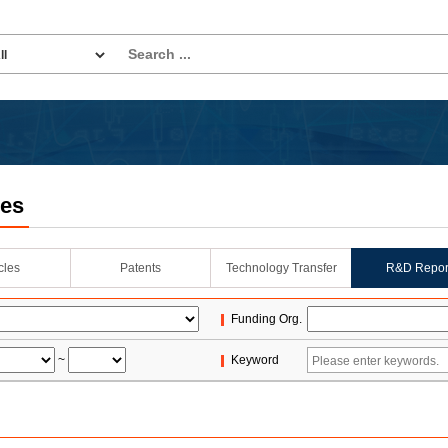
les
icles
Patents
Technology Transfer
R&D Repor
Funding Org.
~
Keyword