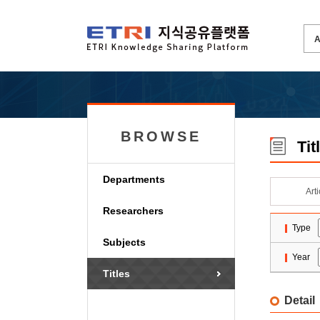
BROWSE
Tit
Departments
Art
Researchers
Type
Subjects
Year
Titles
Detail