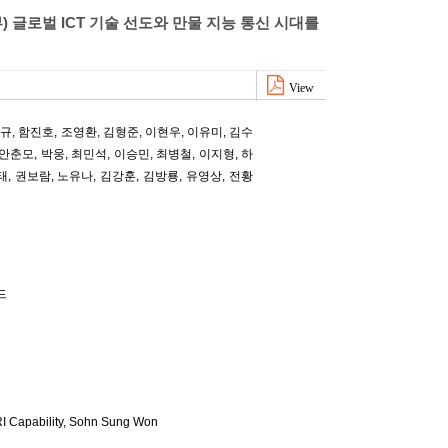
부) 글로벌 ICT 기술 선도와 만물 지능 통신 시대를
View
원규
,
함진호
,
조영환
,
김형준
,
이현우
,
이유미
,
김수
안춘모
,
박웅
,
최민석
,
이승민
,
최병철
,
이지형
,
하
태
,
권보람
,
노유나
,
김강훈
,
김방룡
,
유영상
,
전황
드
 Capability,
Sohn Sung Won