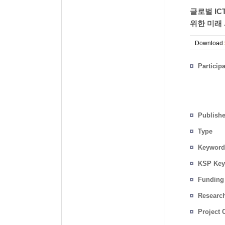
글로벌 IC
위한 미래 
Download
Particip
Publish
Type
Keyword
KSP Key
Funding
Researc
Project 