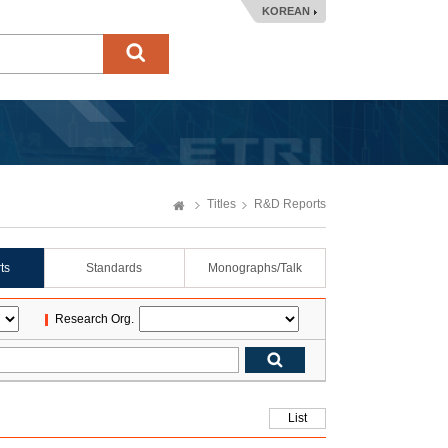
KOREAN
Titles
R&D Reports
ts
Standards
Monographs/Talk
Research Org.
List