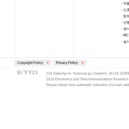
- 약
- 
. 
- 선
- 센
- M
- 실
Copyright Policy
Privacy Policy
218 Gajeong-ro, Yuseong-gu, Daejeon, 34129, KOREA
2016 Electronics and Telecommunications Research Ins
Please refrain from automatic collection of e-mail a