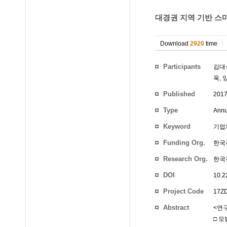
대경권 지역 기반 스마
Download
2920
time
Participants
김대
욱
,
Published
201
Type
Annu
Keyword
기업체
Funding Org.
한국
Research Org.
한국
DOI
10.2
Project Code
17ZD
Abstract
<연
□ 