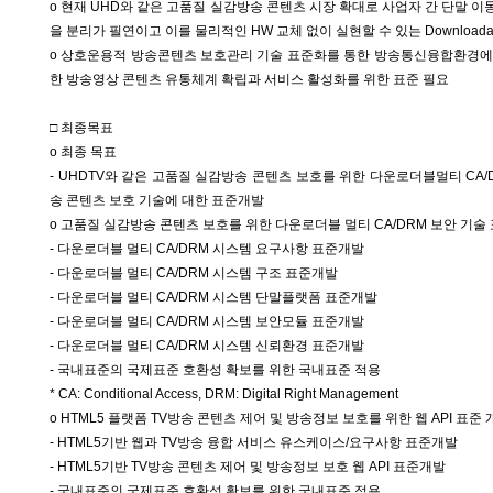
o 현재 UHD와 같은 고품질 실감방송 콘텐츠 시장 확대로 사업자 간 단말 
을 분리가 필연이고 이를 물리적인 HW 교체 없이 실현할 수 있는 Download
o 상호운용적 방송콘텐츠 보호관리 기술 표준화를 통한 방송통신융합환경에
한 방송영상 콘텐츠 유통체계 확립과 서비스 활성화를 위한 표준 필요
□ 최종목표
o 최종 목표
- UHDTV와 같은 고품질 실감방송 콘텐츠 보호를 위한 다운로더블멀티 CA/D
송 콘텐츠 보호 기술에 대한 표준개발
o 고품질 실감방송 콘텐츠 보호를 위한 다운로더블 멀티 CA/DRM 보안 기술
- 다운로더블 멀티 CA/DRM 시스템 요구사항 표준개발
- 다운로더블 멀티 CA/DRM 시스템 구조 표준개발
- 다운로더블 멀티 CA/DRM 시스템 단말플랫폼 표준개발
- 다운로더블 멀티 CA/DRM 시스템 보안모듈 표준개발
- 다운로더블 멀티 CA/DRM 시스템 신뢰환경 표준개발
- 국내표준의 국제표준 호환성 확보를 위한 국내표준 적용
* CA: Conditional Access, DRM: Digital Right Management
o HTML5 플랫폼 TV방송 콘텐츠 제어 및 방송정보 보호를 위한 웹 API 표준 
- HTML5기반 웹과 TV방송 융합 서비스 유스케이스/요구사항 표준개발
- HTML5기반 TV방송 콘텐츠 제어 및 방송정보 보호 웹 API 표준개발
- 국내표준의 국제표준 호환성 확보를 위한 국내표준 적용