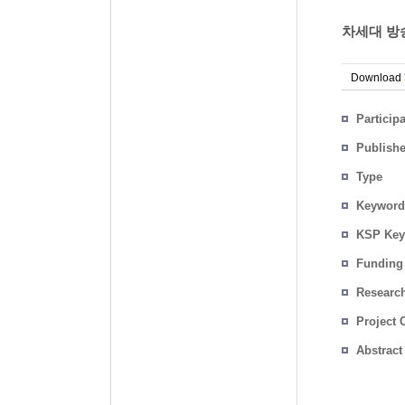
차세대 방송
Download
Particip
Publish
Type
Keyword
KSP Key
Funding
Researc
Project 
Abstract