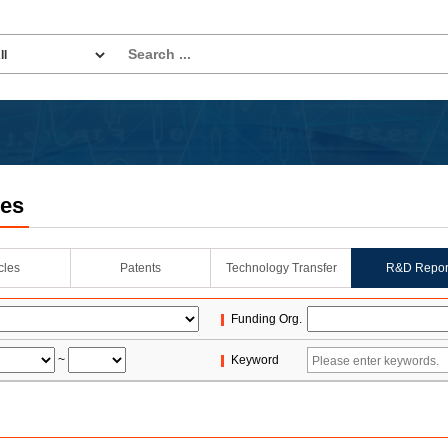
les
icles
Patents
Technology Transfer
R&D Repor
Funding Org.
~
Keyword