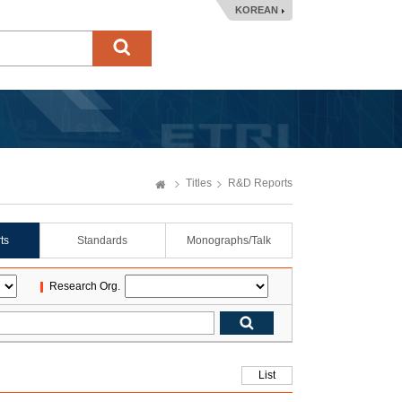
KOREAN
Titles
R&D Reports
ts
Standards
Monographs/Talk
Research Org.
List