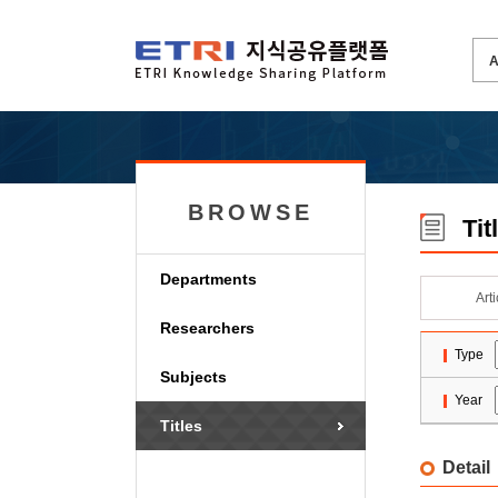
BROWSE
Tit
Departments
Art
Researchers
Type
Subjects
Year
Titles
Detail