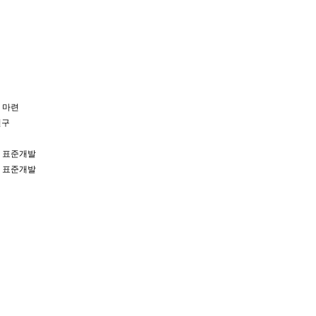
안 마련
연구
및 표준개발
및 표준개발