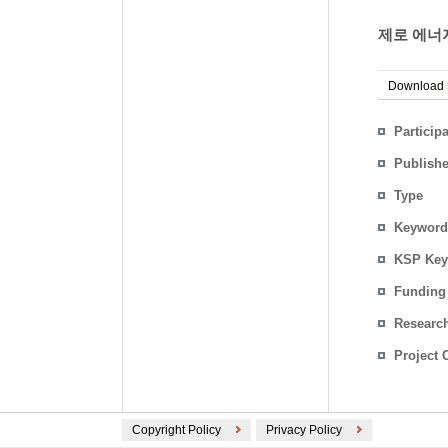
제로 에너지
Download
Particip
Publish
Type
Keyword
KSP Key
Funding
Researc
Project 
Copyright Policy
Privacy Policy