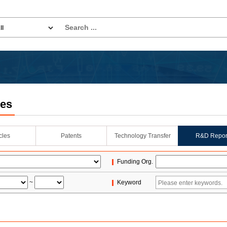
les
icles
Patents
Technology Transfer
R&D Repor
Funding Org.
~
Keyword