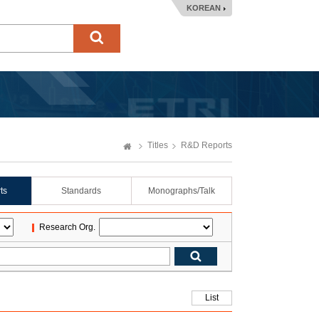
KOREAN
Titles
R&D Reports
ts
Standards
Monographs/Talk
Research Org.
List