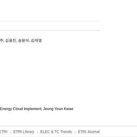
주
,
김용진
,
송윤의
,
김재영
 Energy Cloud Implement,
Jeong Youn Kwae
ETRI
ETRI Library
ELEC & TC Trends
ETRI Journal