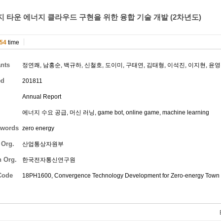
 타운 에너지 클라우드 구현을 위한 융합 기술 개발 (2차년도)
54
time
ants
정연쾌
,
남홍순
,
백규하
,
신철호
,
도이미
,
구태연
,
김태형
,
이석진
,
이지현
,
윤영
ed
201811
Annual Report
에너지 수요 공급, 머신 러닝, game bot, online game, machine learning
words
zero energy
 Org.
산업통상자원부
h Org.
한국전자통신연구원
Code
18PH1600, Convergence Technology Development for Zero-energy Town