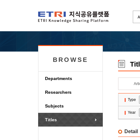
BROWSE
Tit
Departments
Art
Researchers
Type
Subjects
Year
Titles
Detail