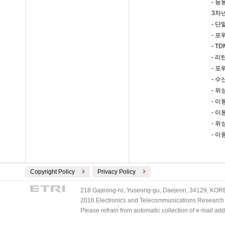
- 
3차년
- 단
- 포
- T
- 
- 포
- 수
- 
- 이
- 
- 
- 이
Copyright Policy
Privacy Policy
218 Gajeong-ro, Yuseong-gu, Daejeon, 34129, KOREA
2016 Electronics and Telecommunications Research Ins
Please refrain from automatic collection of e-mail a