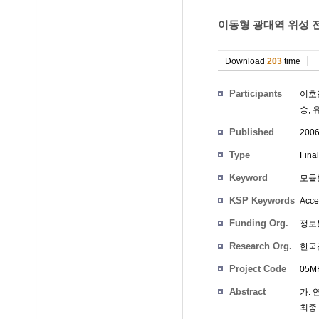
이동형 광대역 위성 전
Download
203
time
Participants
이호
승
,
Published
200
Type
Fina
Keyword
모듈
KSP Keywords
Acce
Funding Org.
정보
Research Org.
한국
Project Code
05MR
Abstract
가.
최종 