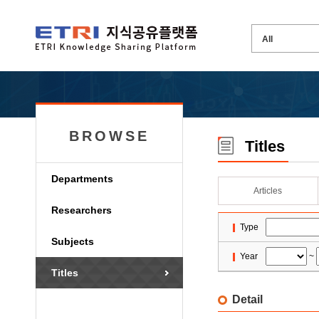
BROWSE
Titles
Departments
Articles
Researchers
Type
Subjects
Year
~
Titles
Detail