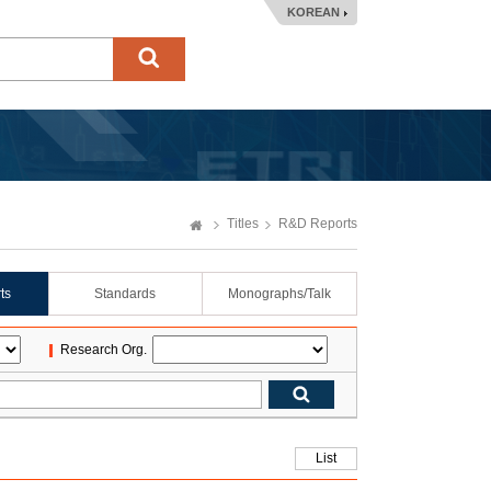
KOREAN
Titles
R&D Reports
ts
Standards
Monographs/Talk
Research Org.
List