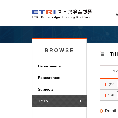
BROWSE
Tit
Departments
Art
Researchers
Type
Subjects
Year
Titles
Detail