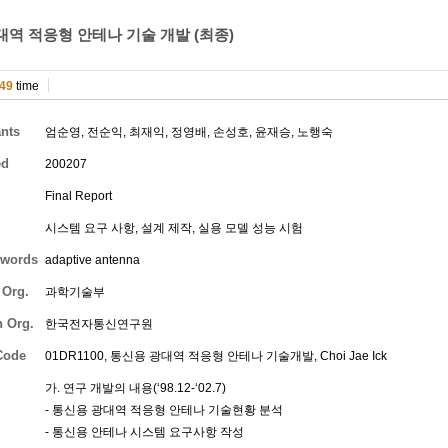
대역 적응형 안테나 기술 개발 (최종)
49
time
ants
엄순영
,
전순익
,
최재익
,
정영배
,
손성호
,
윤재승
,
노행숙
ed
200207
Final Report
시스템 요구 사항, 설계 제작, 실용 모델 성능 시험
words
adaptive antenna
 Org.
과학기술부
h Org.
한국전자통신연구원
Code
01DR1100, 통신용 광대역 적응형 안테나 기술개발,
Choi Jae Ick
가. 연구 개발의 내용(‘98.12-‘02.7)
- 통신용 광대역 적응형 안테나 기술현황 분석
- 통신용 안테나 시스템 요구사항 작성