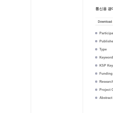
통신용 광
Download
Particip
Publish
Type
Keyword
KSP Key
Funding
Researc
Project 
Abstract