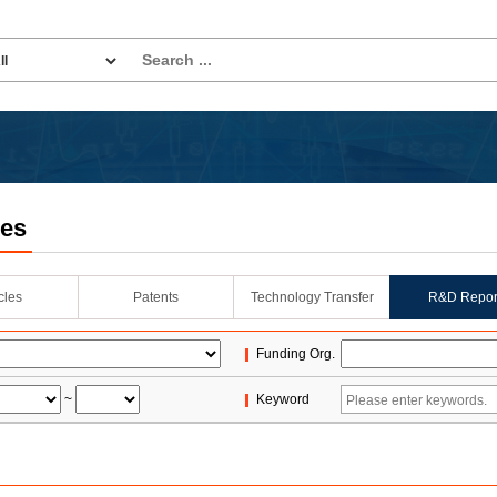
les
icles
Patents
Technology Transfer
R&D Repor
Funding Org.
~
Keyword