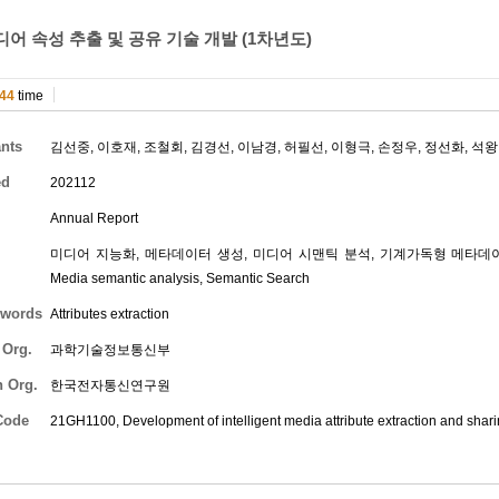
어 속성 추출 및 공유 기술 개발 (1차년도)
44
time
ants
김선중
,
이호재
,
조철회
,
김경선
,
이남경
,
허필선
,
이형극
,
손정우
,
정선화
,
석왕
ed
202112
Annual Report
미디어 지능화, 메타데이터 생성, 미디어 시맨틱 분석, 기계가독형 메타데이터, 시맨틱 검색
Media semantic analysis, Semantic Search
words
Attributes extraction
 Org.
과학기술정보통신부
h Org.
한국전자통신연구원
Code
21GH1100, Development of intelligent media attribute extraction and shar