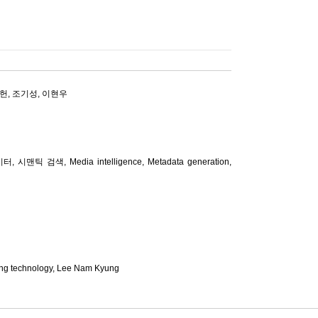
헌
,
조기성
,
이현우
, Media intelligence, Metadata generation,
ing technology,
Lee Nam Kyung