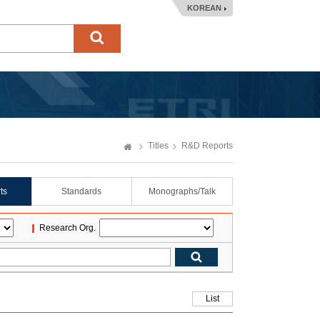
KOREAN
Titles
R&D Reports
ts
Standards
Monographs/Talk
Research Org.
List