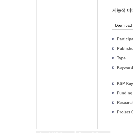
지능적 미디
Download
Particip
Publish
Type
Keyword
KSP Key
Funding
Researc
Project 