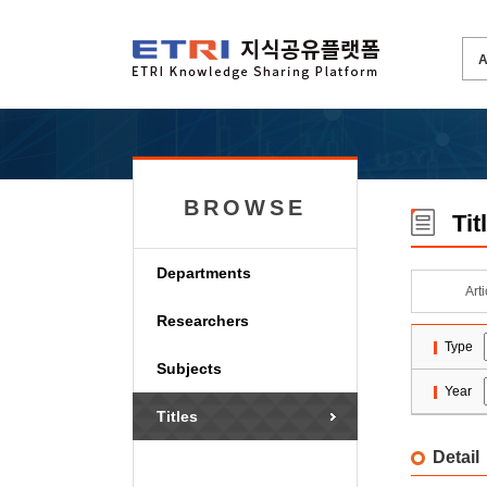
BROWSE
Tit
Departments
Art
Researchers
Type
Subjects
Year
Titles
Detail