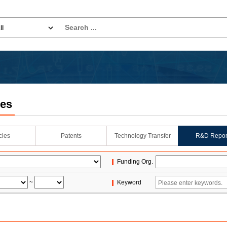
les
icles
Patents
Technology Transfer
R&D Repor
Funding Org.
~
Keyword