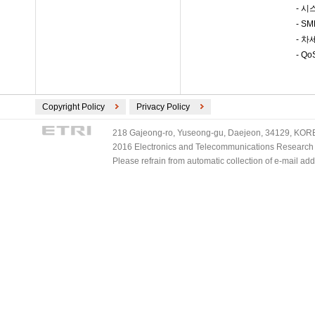
- 시
- S
- 차
- Q
Copyright Policy
Privacy Policy
218 Gajeong-ro, Yuseong-gu, Daejeon, 34129, KOREA
2016 Electronics and Telecommunications Research Ins
Please refrain from automatic collection of e-mail a