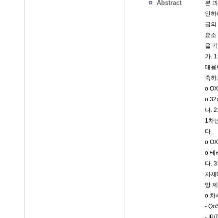
Abstract
본 
인하여
급의 
요소 
을 
가. 
대용
축하
o O
o 3
나. 
1차
다.
o O
o 테
다. 
차세대
망 
o 차
- Q
- I