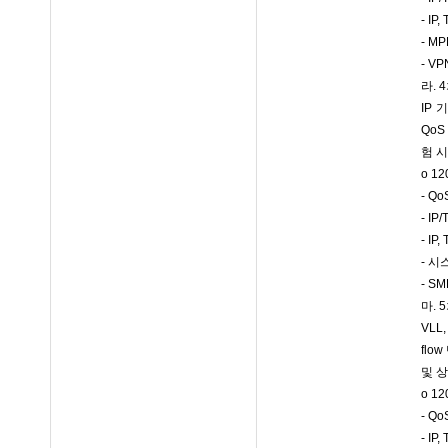
- I
- M
- V
라. 
IP 
QoS
험 
o 1
- Q
- I
- I
- 시
- S
마. 
VLL
flo
및 
o 1
- Q
- I