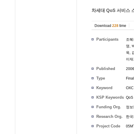
차세대 QoS 서비스 
Download
228
time
Participants
조혜
영
,
욱
,
이재
Published
200
Type
Fina
Keyword
OXC
KSP Keywords
QoS 
Funding Org.
정보
Research Org.
한국
Project Code
05MT