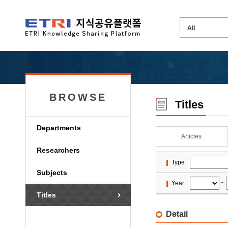
BROWSE
Titles
Departments
Articles
Researchers
Type
Subjects
Year
~
Titles
Detail