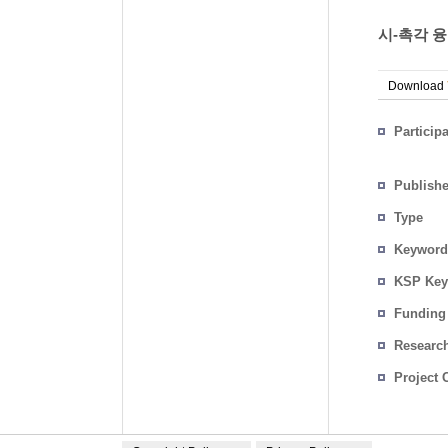
시-촉각 융
Download
Particip
Publish
Type
Keyword
KSP Key
Funding
Researc
Project 