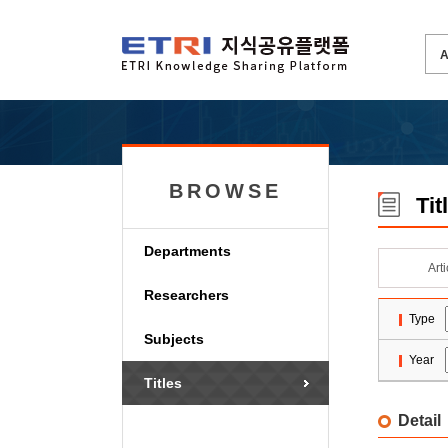
BROWSE
Tit
Departments
Art
Researchers
Type
Subjects
Year
Titles
Detail