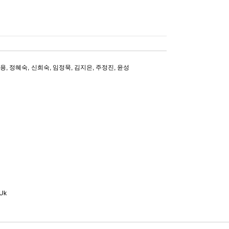
승용
,
정혜숙
,
신희숙
,
임정묵
,
김지은
,
주정진
,
윤성
-Uk