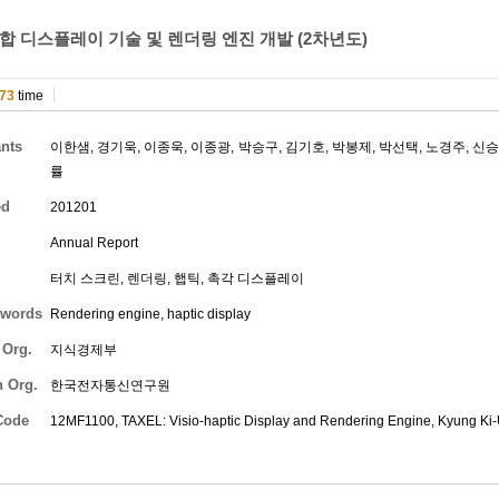
합 디스플레이 기술 및 렌더링 엔진 개발 (2차년도)
73
time
ants
이한샘
,
경기욱
,
이종욱
,
이종광
,
박승구
,
김기호
,
박봉제
,
박선택
,
노경주
,
신
률
ed
201201
Annual Report
터치 스크린, 렌더링, 햅틱, 촉각 디스플레이
words
Rendering engine, haptic display
 Org.
지식경제부
h Org.
한국전자통신연구원
Code
12MF1100, TAXEL: Visio-haptic Display and Rendering Engine,
Kyung Ki