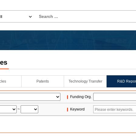
les
icles
Patents
Technology Transfer
R&D Repor
Funding Org.
~
Keyword