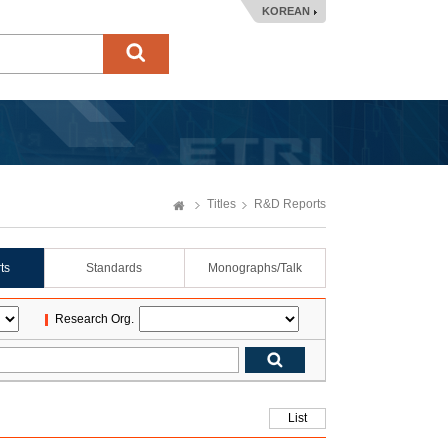
KOREAN
Titles
R&D Reports
ts
Standards
Monographs/Talk
Research Org.
List