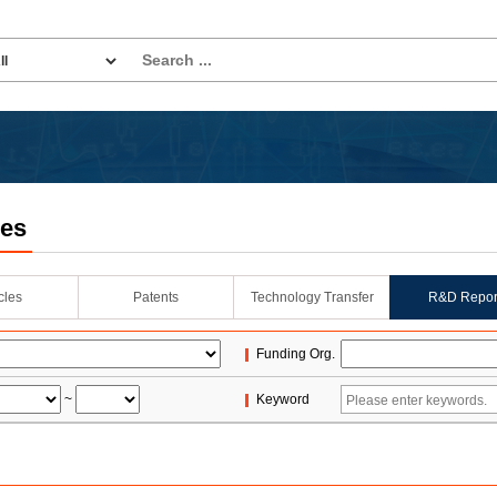
les
icles
Patents
Technology Transfer
R&D Repor
Funding Org.
~
Keyword