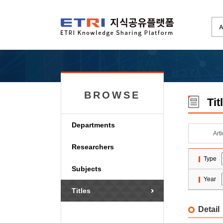
BROWSE
Tit
Departments
Art
Researchers
Type
Subjects
Year
Titles
Detail