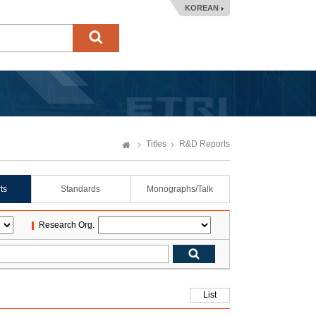
KOREAN
Titles
R&D Reports
ts
Standards
Monographs/Talk
Research Org.
List