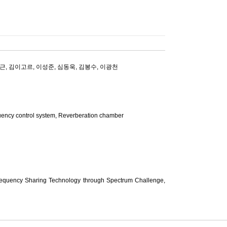
근
,
김이고르
,
이성준
,
심동욱
,
김봉수
,
이광천
y control system, Reverberation chamber
requency Sharing Technology through Spectrum Challenge,