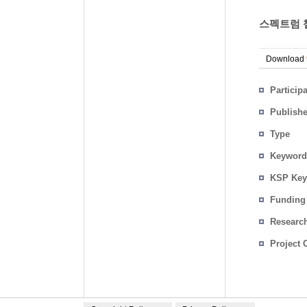
스펙트럼 챌
Download
Particip
Publish
Type
Keyword
KSP Key
Funding
Researc
Project 