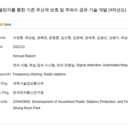
린지를 통한 기존 무선국 보호 및 주파수 공유 기술 개발 (4차년도)
96
time
ants
이영환
,
곽상일
,
권혜연
,
윤종훈
,
김선환
,
김윤배
,
정재호
,
김광선
,
강병수
,
박승
ed
202212
Annual Report
전파 식별, 채널 접속 시스템, 전파 잔향실, Signal detection, Automated frequenc
words
Frequency sharing, Radio stations
 Org.
과학기술정보통신부
h Org.
한국전자통신연구원
Code
22HH2600, Development of Incumbent Radio Stations Protection and F
Seung Keun Park