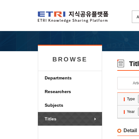
BROWSE
Tit
Departments
Art
Researchers
Type
Subjects
Year
Titles
Detail