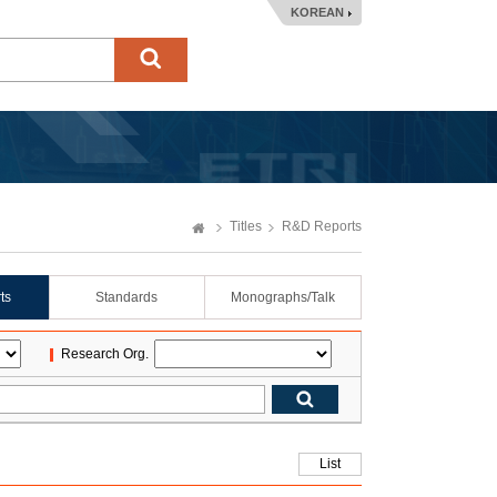
KOREAN
Titles
R&D Reports
ts
Standards
Monographs/Talk
Research Org.
List