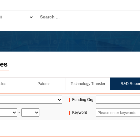
les
icles
Patents
Technology Transfer
R&D Repor
Funding Org.
~
Keyword