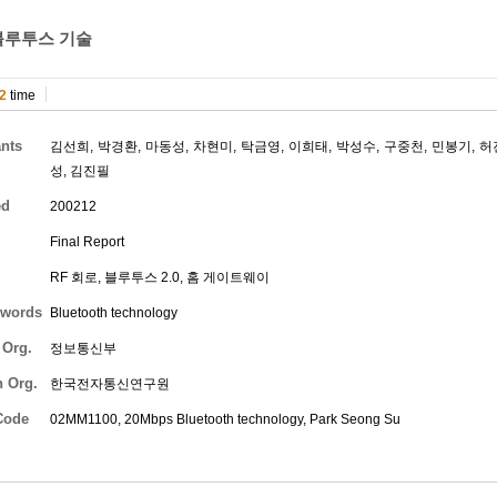
 블루투스 기술
2
time
ants
김선희
,
박경환
,
마동성
,
차현미
,
탁금영
,
이희태
,
박성수
,
구중천
,
민봉기
,
허
성
,
김진필
ed
200212
Final Report
RF 회로, 블루투스 2.0, 홈 게이트웨이
words
Bluetooth technology
 Org.
정보통신부
h Org.
한국전자통신연구원
Code
02MM1100, 20Mbps Bluetooth technology,
Park Seong Su