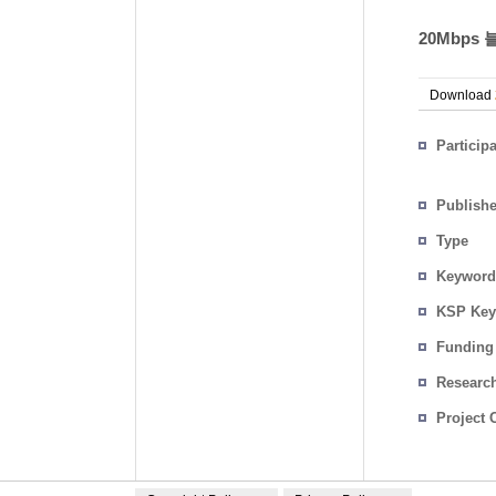
20Mbps
Download
Particip
Publish
Type
Keyword
KSP Key
Funding
Researc
Project 