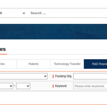
les
icles
Patents
Technology Transfer
R&D Repor
Funding Org.
~
Keyword