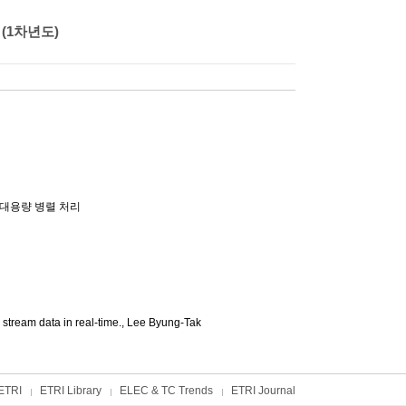
(1차년도)
 대용량 병렬 처리
tream data in real-time.,
Lee Byung-Tak
ETRI
ETRI Library
ELEC & TC Trends
ETRI Journal