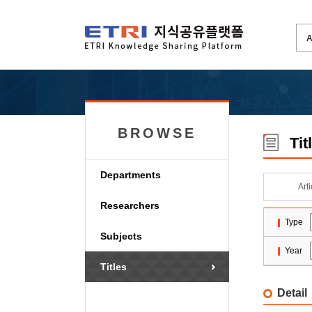
BROWSE
Tit
Departments
Art
Researchers
Type
Subjects
Year
Titles
Detail