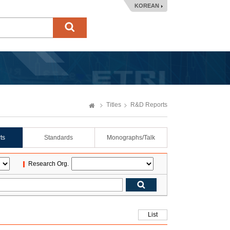
KOREAN
Titles
R&D Reports
ts
Standards
Monographs/Talk
Research Org.
List