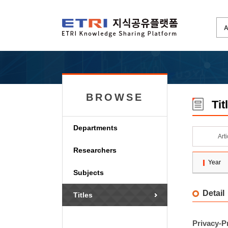
BROWSE
Tit
Departments
Art
Researchers
Year
Subjects
Detail
Titles
Privacy-P