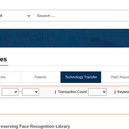
les
icles
Patents
Technology Transfer
R&D Repor
~
Transaction Count
Keywo
reserving Face Recognition Library