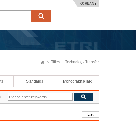
KOREAN
Titles
Technology Transfer
ts
Standards
Monographs/Talk
rd
List