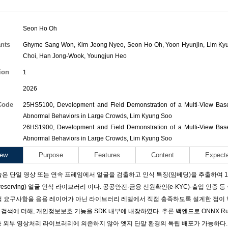
Seon Ho Oh
ants
Ghyme Sang Won
,
Kim Jeong Nyeo
,
Seon Ho Oh
,
Yoon Hyunjin
,
Lim Ky
Choi
,
Han Jong-Wook
,
Youngjun Heo
ion
1
2026
Code
25HS5100, Development and Field Demonstration of a Multi-View Base
Abnormal Behaviors in Large Crowds,
Lim Kyung Soo
26HS1900, Development and Field Demonstration of a Multi-View Base
Abnormal Behaviors in Large Crowds,
Lim Kyung Soo
iew
Purpose
Features
Content
Expect
은 단일 영상 또는 연속 프레임에서 얼굴을 검출하고 인식 특징(임베딩)을 추출하여 1:
y-Preserving) 얼굴 인식 라이브러리 이다. 공공안전·금융 신원확인(e-KYC)·출입 
적 요구사항을 응용 레이어가 아닌 라이브러리 레벨에서 직접 충족하도록 설계한 점이 
리 검색에 더해, 개인정보보호 기능을 SDK 내부에 내장하였다. 추론 백엔드로 ONNX R
 등 외부 영상처리 라이브러리에 의존하지 않아 엣지 단말 환경의 독립 배포가 가능하다.