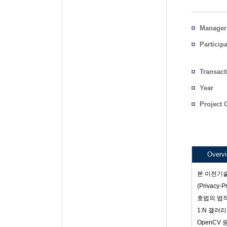
Manager
Particip
Transact
Count
Year
Project 
Overv
본 이전기술
(Privac
호법의 법
1:N 갤러
OpenCV