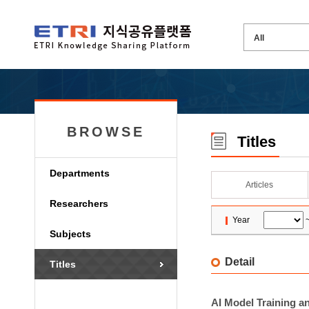
BROWSE
Titles
Departments
Articles
Researchers
Year
Subjects
Detail
Titles
AI Model Training a