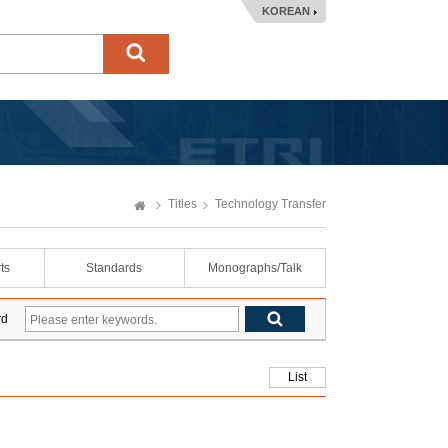
KOREAN
Titles
Technology Transfer
ts
Standards
Monographs/Talk
rd
List