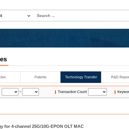
les
icles
Patents
Technology Transfer
R&D Repor
~
Transaction Count
Keywo
gy for 4-channel 25G/10G-EPON OLT MAC