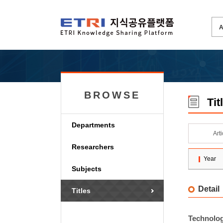
BROWSE
Tit
Departments
Art
Researchers
Year
Subjects
Detail
Titles
Technolo