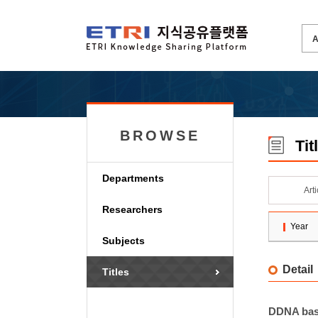
BROWSE
Tit
Departments
Art
Researchers
Year
Subjects
Detail
Titles
DDNA base