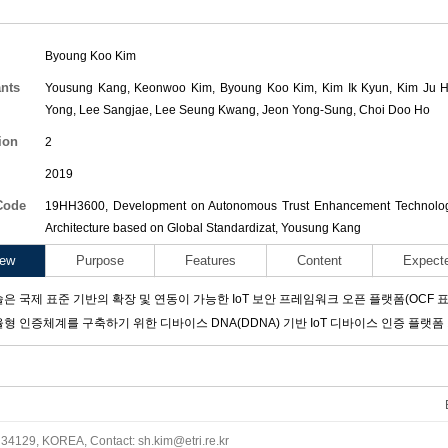
Byoung Koo Kim
ants
Yousung Kang
,
Keonwoo Kim
,
Byoung Koo Kim
,
Kim Ik Kyun
,
Kim Ju 
Yong
,
Lee Sangjae
,
Lee Seung Kwang
,
Jeon Yong-Sung
,
Choi Doo Ho
ion
2
2019
Code
19HH3600, Development on Autonomous Trust Enhancement Technology 
Architecture based on Global Standardizat,
Yousung Kang
iew
Purpose
Features
Content
Expect
은 국제 표준 기반의 확장 및 연동이 가능한 IoT 보안 프레임워크 오픈 플랫폼(OCF 표준의 
형 인증체계를 구축하기 위한 디바이스 DNA(DDNA) 기반 IoT 디바이스 인증 플랫폼
34129, KOREA, Contact: sh.kim@etri.re.kr