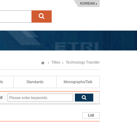
KOREAN
Titles
Technology Transfer
ts
Standards
Monographs/Talk
rd
List