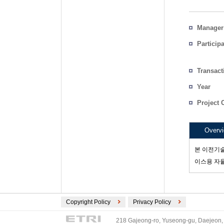
Manager
Particip
Transact
Count
Year
Project 
Overv
본 이전기술
이스용 자율
Copyright Policy
Privacy Policy
218 Gajeong-ro, Yuseong-gu, Daejeon, 