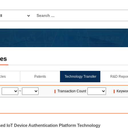
les
icles
Patents
Technology Transfer
R&D Repor
~
Transaction Count
Keywo
d IoT Device Authentication Platform Technology