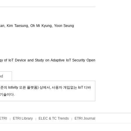
Han
,
Kim Taesung
,
Oh Mi Kyung
,
Yoon Seung
of IoT Device and Study on Adaptive IoT Security Open
ed
Iotivity 오픈 플랫폼) 상에서, 사용자 개입없는 IoT 디바
 기술이다.
ETRI
ETRI Library
ELEC & TC Trends
ETRI Journal