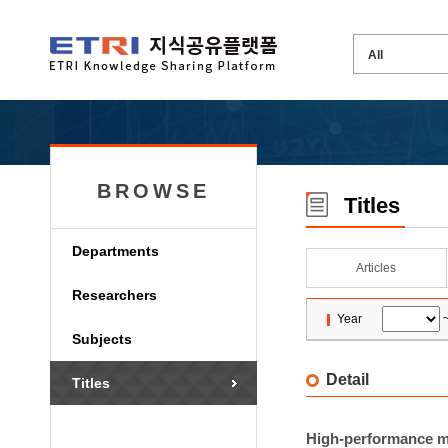
BROWSE
Titles
Departments
Articles
Researchers
Year
Subjects
Detail
Titles
High-performance m