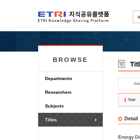
BROWSE
Tit
Departments
Art
Researchers
Year
Subjects
Detail
Titles
Energy Di