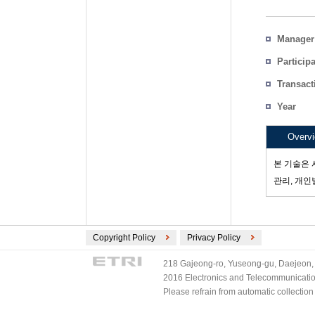
Manager
Particip
Transact
Count
Year
Project 
Overv
본 기술은 
관리, 개인
Copyright Policy
Privacy Policy
218 Gajeong-ro, Yuseong-gu, Daejeon, 
2016 Electronics and Telecommunications
Please refrain from automatic collectio