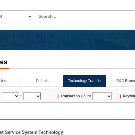
les
icles
Patents
Technology Transfer
R&D Repor
~
Transaction Count
Keywo
et Service System Technology