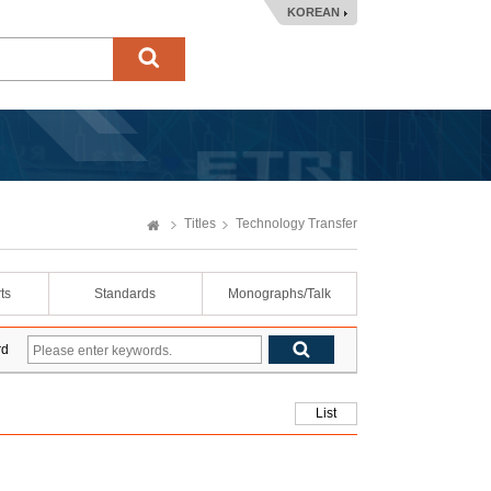
KOREAN
Titles
Technology Transfer
ts
Standards
Monographs/Talk
rd
List