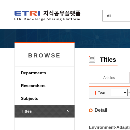
BROWSE
Titles
Departments
Articles
Researchers
Year
Subjects
Detail
Titles
Environment-Adaptiv