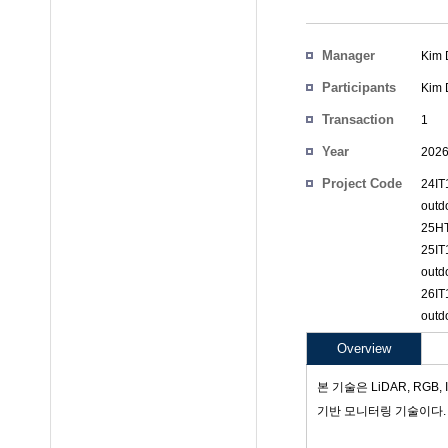
Manager
Kim
Participants
Kim
Transaction
1
Count
Year
202
Project Code
24IT
outd
25HT
25IT
outd
26IT
outd
Overview
본 기술은 LiDAR, R
기반 모니터링 기술이다.