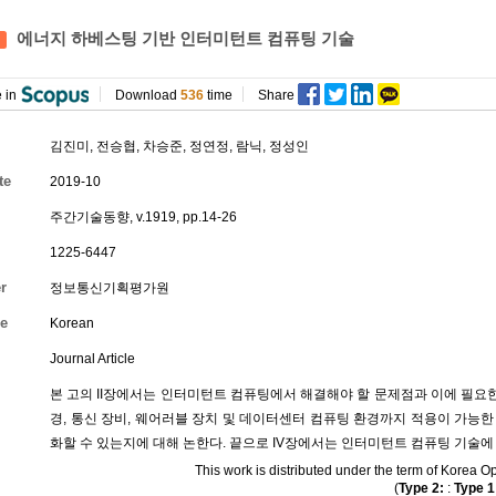
에너지 하베스팅 기반 인터미턴트 컴퓨팅 기술
 in
Download
536
time
Share
김진미
,
전승협
,
차승준
,
정연정
,
람닉
,
정성인
te
2019-10
주간기술동향, v.1919, pp.14-26
1225-6447
r
정보통신기획평가원
e
Korean
Journal Article
본 고의 II장에서는 인터미턴트 컴퓨팅에서 해결해야 할 문제점과 이에 필요한 기
경, 통신 장비, 웨어러블 장치 및 데이터센터 컴퓨팅 환경까지 적용이 가능
화할 수 있는지에 대해 논한다. 끝으로 IV장에서는 인터미턴트 컴퓨팅 기술에
This work is distributed under the term of Kore
(
Type 2:
:
Type 1