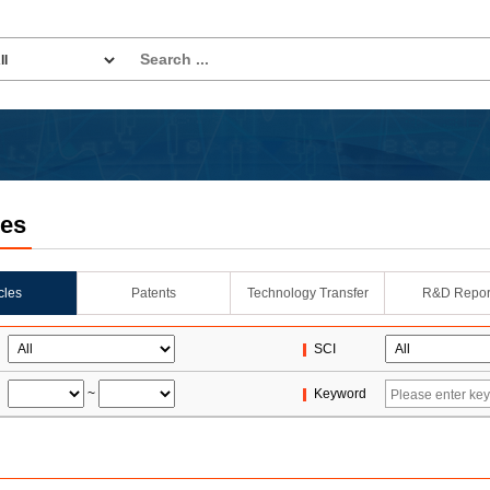
les
icles
Patents
Technology Transfer
R&D Repor
SCI
~
Keyword