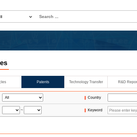
les
icles
Patents
Technology Transfer
R&D Repor
Country
~
Keyword