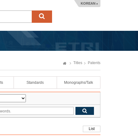
KOREAN
Titles
Patents
ts
Standards
Monographs/Talk
List