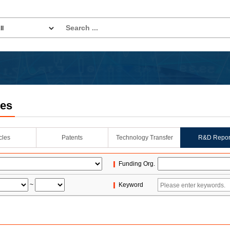
les
icles
Patents
Technology Transfer
R&D Repor
Funding Org.
~
Keyword