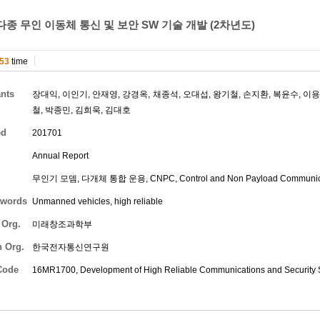
종 무인 이동체 통신 및 보안 SW 기술 개발 (2차년도)
53
time
ants
장대익
,
이인기
,
안재영
,
강경옥
,
채종석
,
오대섭
,
왕기철
,
손지환
,
복윤수
,
이
철
,
박종민
,
김희욱
,
김대호
ed
201701
Annual Report
무인기 모뎀, 다개체 통합 운용, CNPC, Control and Non Payload Communic
words
Unmanned vehicles, high reliable
 Org.
미래창조과학부
h Org.
한국전자통신연구원
Code
16MR1700, Development of High Reliable Communications and Security 