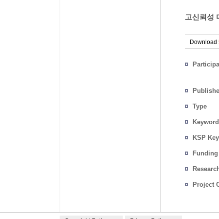
고신뢰성 다
Download
Particip
Publish
Type
Keyword
KSP Key
Funding
Researc
Project 