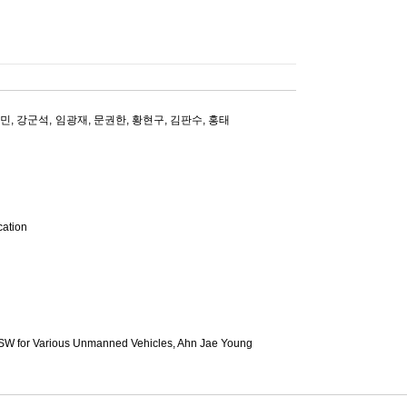
용민
,
강군석
,
임광재
,
문권한
,
황현구
,
김판수
,
홍태
ation
SW for Various Unmanned Vehicles,
Ahn Jae Young