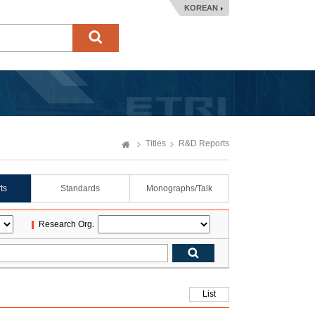
KOREAN
Titles
R&D Reports
ts
Standards
Monographs/Talk
Research Org.
List