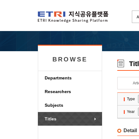
BROWSE
Tit
Departments
Art
Researchers
Type
Subjects
Year
Titles
Detail