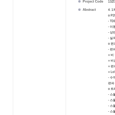
Project Code
13ZI
Abstract
4. 
o P
- 
- 이
- 상
- 실
o 
- 편
○ 
○ 
○ 
○ L
- 수
편파
o 
- 
- 스
- 
- 