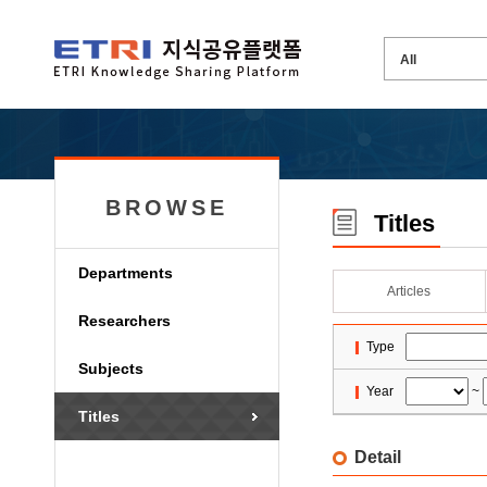
BROWSE
Titles
Departments
Articles
Researchers
Type
Subjects
Year
~
Titles
Detail