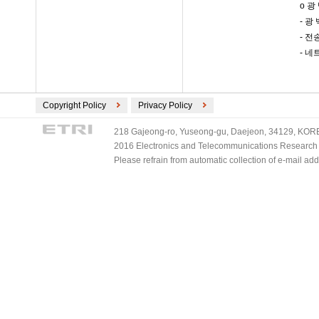
o 광
- 광
- 전
- 
Copyright Policy
Privacy Policy
218 Gajeong-ro, Yuseong-gu, Daejeon, 34129, KOREA
2016 Electronics and Telecommunications Research Ins
Please refrain from automatic collection of e-mail a