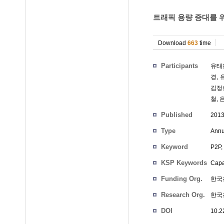
트래픽 용량 증대를 위
Download
663
time
Participants
유태
경
,
김정
철
,
Published
201
Type
Annu
Keyword
P2P,
KSP Keywords
Capa
Funding Org.
한국
Research Org.
한국
DOI
10.2