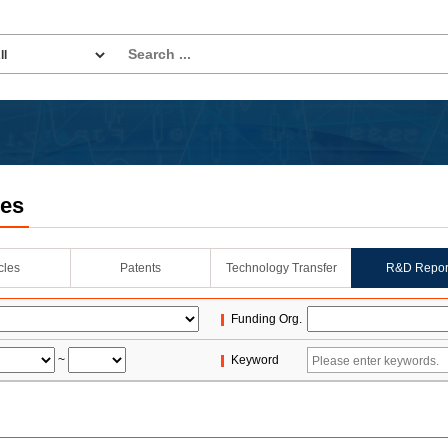
les
icles
Patents
Technology Transfer
R&D Repor
Funding Org.
~
Keyword