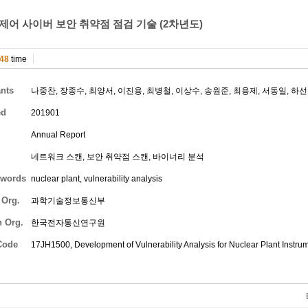
제어 사이버 보안 취약점 점검 기술 (2차년도)
48
time
ants
나중찬
,
장종수
,
최양서
,
이진용
,
최병철
,
이상수
,
송원준
,
최용제
,
서동일
,
하선
ed
201901
Annual Report
네트워크 스캔, 보안 취약점 스캔, 바이너리 분석
words
nuclear plant, vulnerability analysis
 Org.
과학기술정보통신부
h Org.
한국전자통신연구원
Code
17JH1500, Development of Vulnerability Analysis for Nuclear Plant Instru