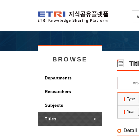
BROWSE
Tit
Departments
Art
Researchers
Type
Subjects
Year
Titles
Detail