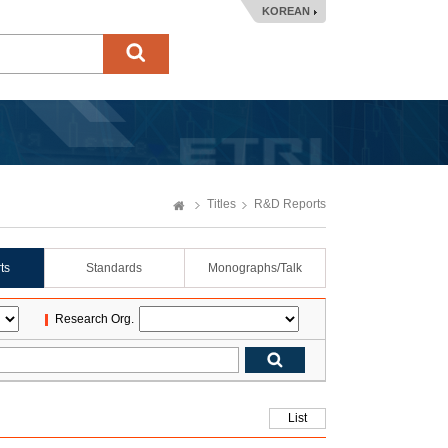
KOREAN
Titles
R&D Reports
ts
Standards
Monographs/Talk
Research Org.
List