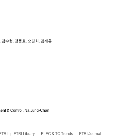
,
김수형
,
강동호
,
오경희
,
김재홍
ment & Control,
Na Jung-Chan
ETRI
ETRI Library
ELEC & TC Trends
ETRI Journal