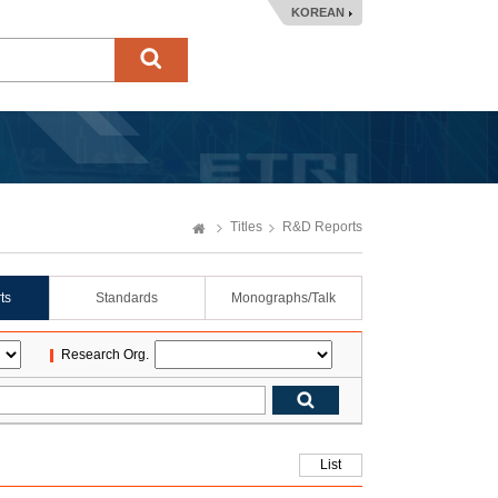
KOREAN
Titles
R&D Reports
ts
Standards
Monographs/Talk
Research Org.
List