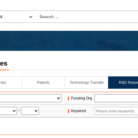
les
icles
Patents
Technology Transfer
R&D Repor
Funding Org.
~
Keyword