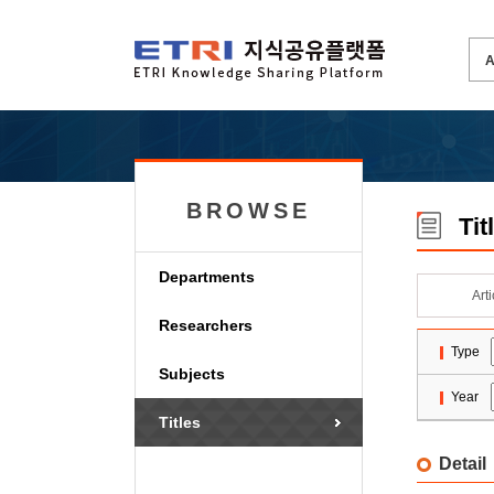
BROWSE
Tit
Departments
Art
Researchers
Type
Subjects
Year
Titles
Detail