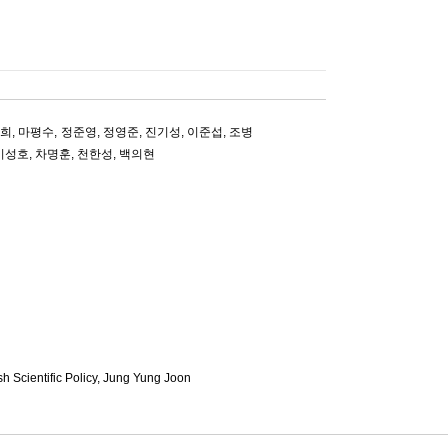
천희
,
마평수
,
정준영
,
정영준
,
진기성
,
이준섭
,
조병
이성호
,
차명훈
,
천한성
,
백의현
h Scientific Policy,
Jung Yung Joon