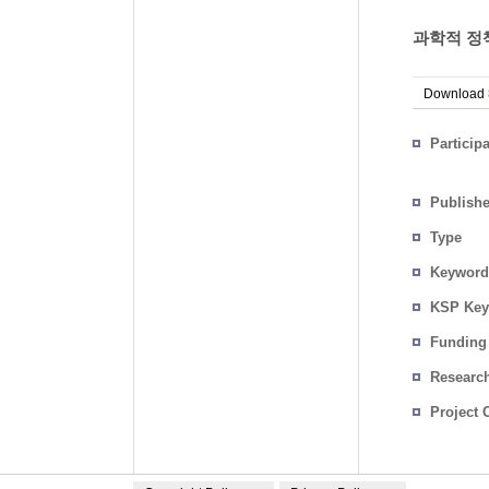
과학적 정책
Download
Particip
Publish
Type
Keyword
KSP Key
Funding
Researc
Project 