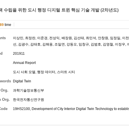
 수립을 위한 도시 행정 디지털 트윈 핵심 기술 개발 (2차년도)
89
time
ants
이상민
,
최정란
,
이준경
,
전성익
,
배장원
,
김선태
,
최민석
,
안창원
,
임정일
,
이
선
,
김광수
,
김태호
,
김해용
,
조일연
,
강동오
,
임창규
,
김범호
,
김영철
,
이정우
,
ed
201911
Annual Report
도시 사회 모델, 행정 데이터, 스마트 시티
words
Digital Twin
 Org.
과학기술정보통신부
h Org.
한국전자통신연구원
Code
19HS2100, Development of City Interior Digital Twin Technology to establis