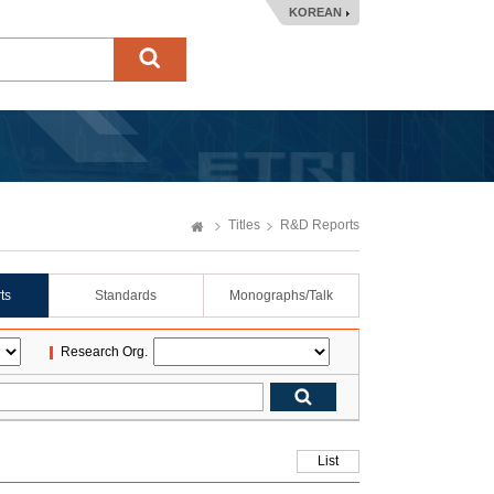
KOREAN
Titles
R&D Reports
ts
Standards
Monographs/Talk
Research Org.
List