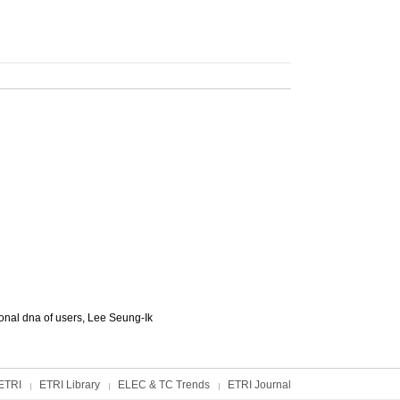
onal dna of users,
Lee Seung-Ik
ETRI
ETRI Library
ELEC & TC Trends
ETRI Journal