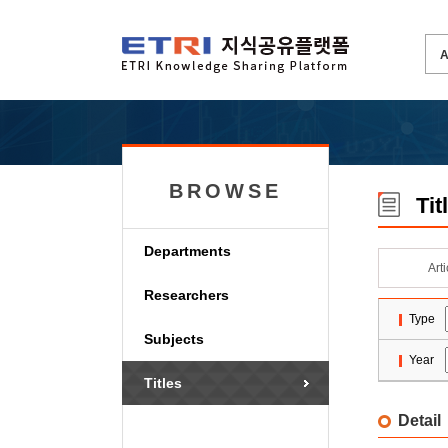
BROWSE
Tit
Departments
Art
Researchers
Type
Subjects
Year
Titles
Detail