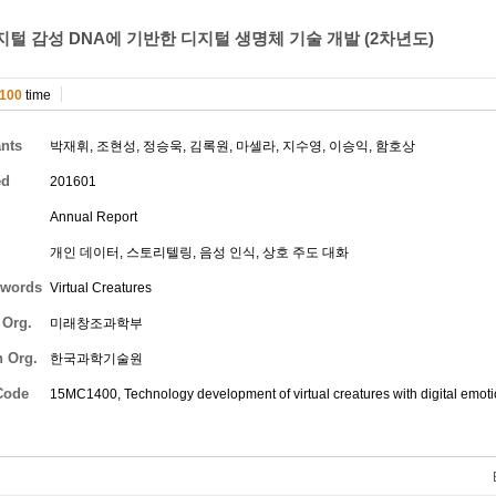
털 감성 DNA에 기반한 디지털 생명체 기술 개발 (2차년도)
100
time
ants
박재휘
,
조현성
,
정승욱
,
김록원
,
마셀라
,
지수영
,
이승익
,
함호상
ed
201601
Annual Report
개인 데이터, 스토리텔링, 음성 인식, 상호 주도 대화
words
Virtual Creatures
 Org.
미래창조과학부
h Org.
한국과학기술원
Code
15MC1400, Technology development of virtual creatures with digital emoti