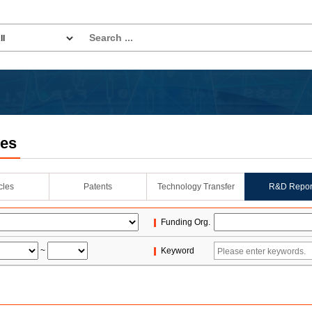
les
icles
Patents
Technology Transfer
R&D Repor
Funding Org.
~
Keyword