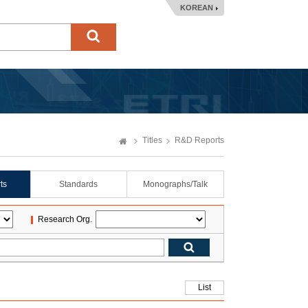
KOREAN
Titles
R&D Reports
ts
Standards
Monographs/Talk
Research Org.
List