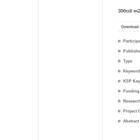
300cd/
Download
Particip
Publish
Type
Keyword
KSP Key
Funding
Researc
Project 
Abstract