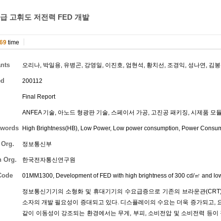
 m2급 고휘도 저전력 FED 개발
69
time
ants
오리나
,
박일용
,
유병곤
,
강영일
,
이진호
,
엄현석
,
황치선
,
조경익
,
성나연
,
김봉
ed
200112
Final Report
ANFEA 기술, 아노드 형광판 기술, 스페이서 가공, 고진공 패키징, 시제품 모
words
High Brightness(HB), Low Power, Low power consumption, Power Consu
 Org.
정보통신부
h Org.
한국전자통신연구원
Code
01MM1300, Development of FED with high brightness of 300 cd/㎡ and l
정보통신기기의 소형화 및 휴대기기의 수요급증으로 기존의 브라운관(CRT)
소자의 개발 필요성이 증대되고 있다. 디스플레이의 수요는 더욱 증가되고,
같이 이동성이 강조되는 환경에서는 무게, 부피, 소비전압 및 소비전력 등이