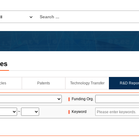
les
icles
Patents
Technology Transfer
R&D Repor
Funding Org.
~
Keyword