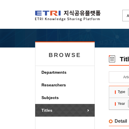
BROWSE
Tit
Departments
Art
Researchers
Type
Subjects
Year
Titles
Detail