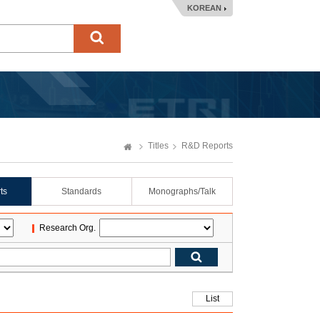
KOREAN
Titles
R&D Reports
ts
Standards
Monographs/Talk
Research Org.
List