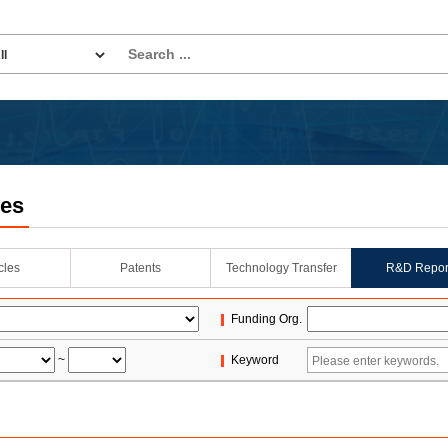
les
icles
Patents
Technology Transfer
R&D Repor
Funding Org.
~
Keyword