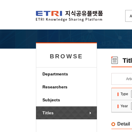
BROWSE
Tit
Departments
Art
Researchers
Type
Subjects
Year
Titles
Detail