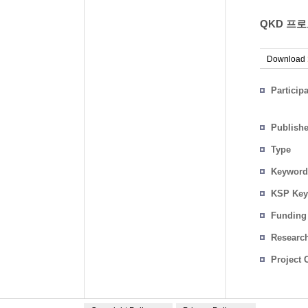
QKD 프
Download
Particip
Publish
Type
Keyword
KSP Key
Funding
Researc
Project 