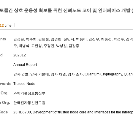
로토콜간 상호 운용성 확보를 위한 신뢰노드 코어 및 인터페이스 개발 (
12
time
ants
김정윤
,
백주희
,
김민철
,
임경천
,
전민지
,
백송이
,
김진우
,
최중선
,
박성수
,
김
주
,
최병석
,
고현성
,
주정진
,
박상길
,
김갑중
ed
202312
Annual Report
양자 암호, 양자 키분배, 양자 채널, 양자 소자, Quantum Cryptography, Quantum Ke
words
Trusted Node
 Org.
과학기술정보통신부
h Org.
한국전자통신연구원
Code
23HB6700, Deveopment of trusted node core and interfaces for the intero