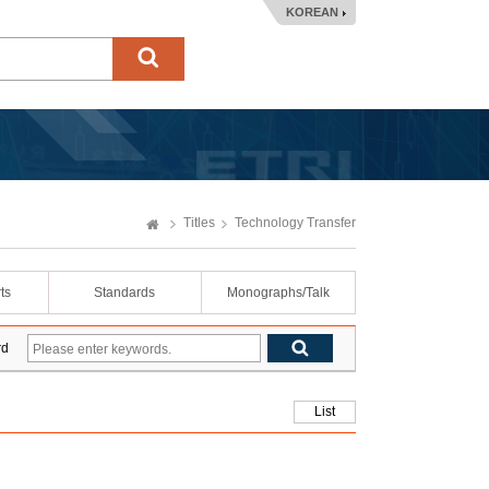
KOREAN
Titles
Technology Transfer
ts
Standards
Monographs/Talk
rd
List