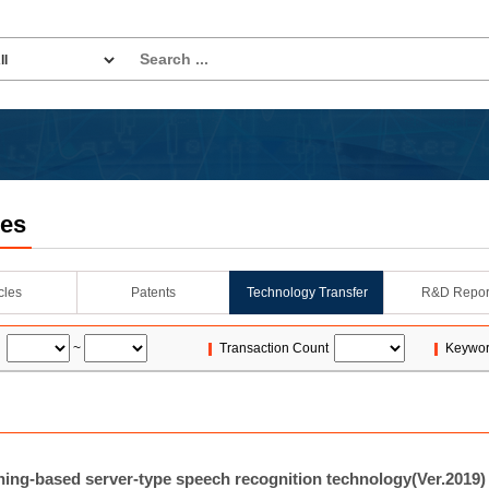
les
icles
Patents
Technology Transfer
R&D Repor
~
Transaction Count
Keywo
ning-based server-type speech recognition technology(Ver.2019)