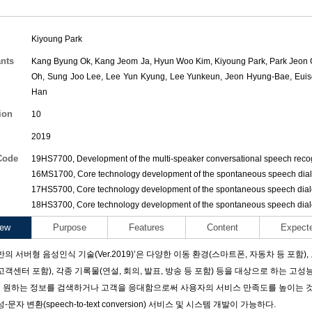
Kiyoung Park
ants
Kang Byung Ok
,
Kang Jeom Ja
,
Hyun Woo Kim
,
Kiyoung Park
,
Park Jeon
Oh
,
Sung Joo Lee
,
Lee Yun Kyung
,
Lee Yunkeun
,
Jeon Hyung-Bae
,
Eui
Han
ion
10
2019
Code
19HS7700, Development of the multi-speaker conversational speech recog
16MS1700, Core technology development of the spontaneous speech dialo
17HS5700, Core technology development of the spontaneous speech dialo
18HS3700, Core technology development of the spontaneous speech dialo
iew
Purpose
Features
Content
Expect
반의 서버형 음성인식 기술(Ver.2019)’은 다양한 이동 환경(스마트폰, 자동차 등 포함
고객센터 포함), 각종 기록물(연설, 회의, 발표, 방송 등 포함) 등을 대상으로 하는 고
 원하는 정보를 검색하거나 고객을 응대함으로써 사용자의 서비스 만족도를 높이는 것
-문자 변환(speech-to-text conversion) 서비스 및 시스템 개발이 가능하다.