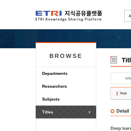
BROWSE
Tit
Departments
Art
Researchers
Year
Subjects
Detail
Titles
Deep lear