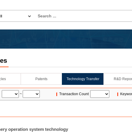
les
icles
Patents
Technology Transfer
R&D Repor
~
Transaction Count
Keywo
hery operation system technology