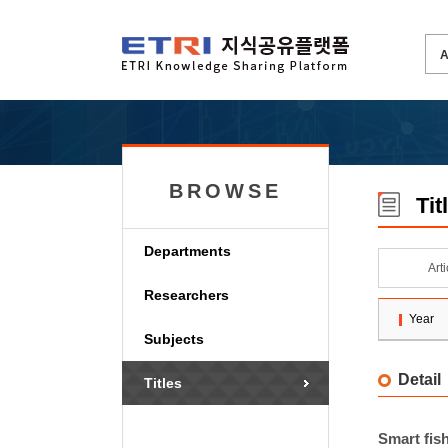
BROWSE
Tit
Departments
Art
Researchers
Year
Subjects
Detail
Titles
Smart fis