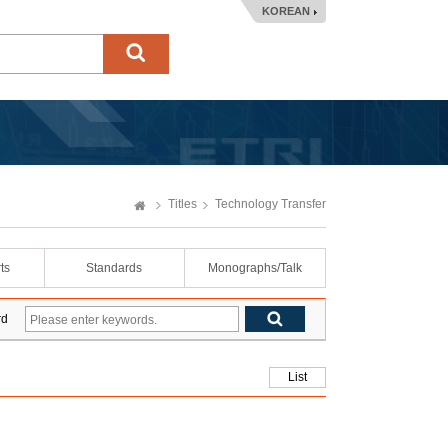
KOREAN
Titles
Technology Transfer
ts
Standards
Monographs/Talk
rd
List