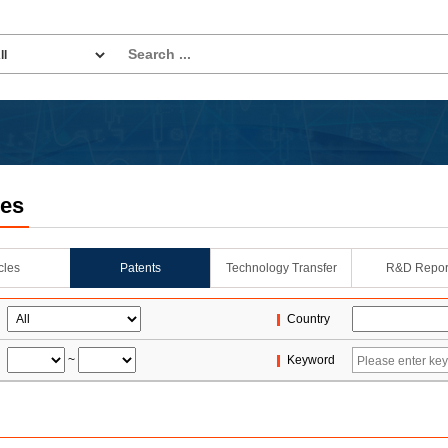
les
icles
Patents
Technology Transfer
R&D Repor
Country
~
Keyword