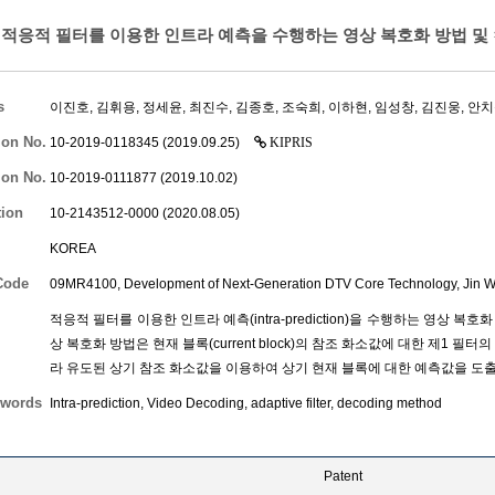
적응적 필터를 이용한 인트라 예측을 수행하는 영상 복호화 방법 및 
s
이진호
,
김휘용
,
정세윤
,
최진수
,
김종호
,
조숙희
,
이하현
,
임성창
,
김진웅
,
안치
ion No.
10-2019-0118345 (2019.09.25)
KIPRIS
ion No.
10-2019-0111877 (2019.10.02)
tion
10-2143512-0000 (2020.08.05)
KOREA
Code
09MR4100, Development of Next-Generation DTV Core Technology,
Jin 
적응적 필터를 이용한 인트라 예측(intra-prediction)을 수행하는 영상 
상 복호화 방법은 현재 블록(current block)의 참조 화소값에 대한 제1 
라 유도된 상기 참조 화소값을 이용하여 상기 현재 블록에 대한 예측값을 도
words
Intra-prediction, Video Decoding, adaptive filter, decoding method
Patent