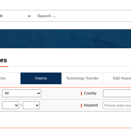
les
icles
Patents
Technology Transfer
R&D Repor
Country
~
Keyword