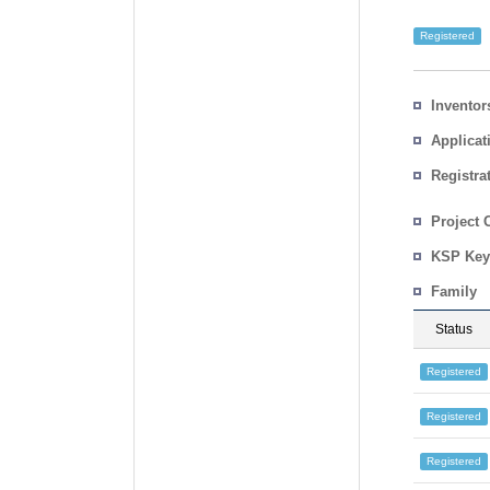
Registered
Inventor
Applicat
Registra
No.
Country
Project 
KSP Key
Family
Status
Registered
Registered
Registered