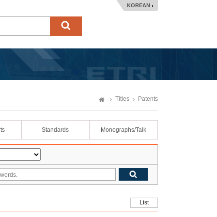
KOREAN
Titles
Patents
ts
Standards
Monographs/Talk
List