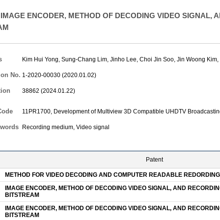
IMAGE ENCODER, METHOD OF DECODING VIDEO SIGNAL, 
AM
s
Kim Hui Yong
,
Sung-Chang Lim
,
Jinho Lee
,
Choi Jin Soo
,
Jin Woong Kim
ion No.
1-2020-00030 (2020.01.02)
tion
38862 (2024.01.22)
Code
11PR1700, Development of Multiview 3D Compatible UHDTV Broadcastin
words
Recording medium, Video signal
Patent
METHOD FOR VIDEO DECODING AND COMPUTER READABLE REDORDING
IMAGE ENCODER, METHOD OF DECODING VIDEO SIGNAL, AND RECORDI
BITSTREAM
IMAGE ENCODER, METHOD OF DECODING VIDEO SIGNAL, AND RECORDI
BITSTREAM