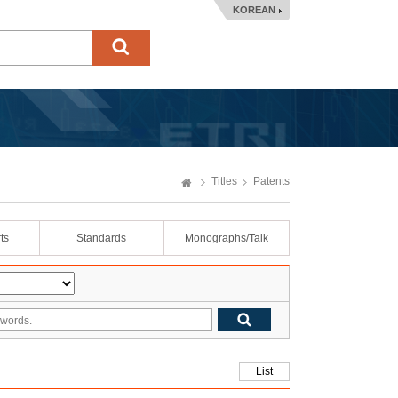
KOREAN
Titles
Patents
ts
Standards
Monographs/Talk
List