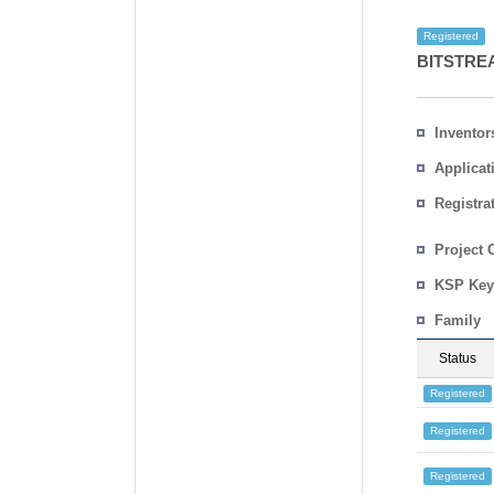
Registered
BITSTRE
Inventor
Applicat
Registra
No.
Country
Project 
KSP Key
Family
Status
Registered
Registered
Registered