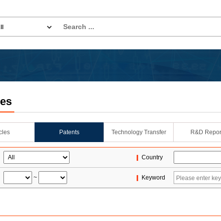
les
icles
Patents
Technology Transfer
R&D Repor
Country
~
Keyword