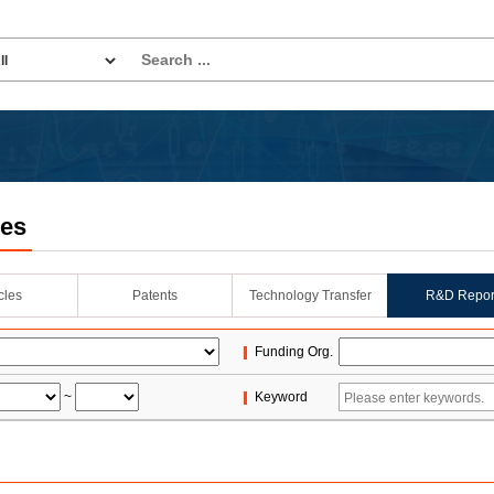
les
icles
Patents
Technology Transfer
R&D Repor
Funding Org.
~
Keyword