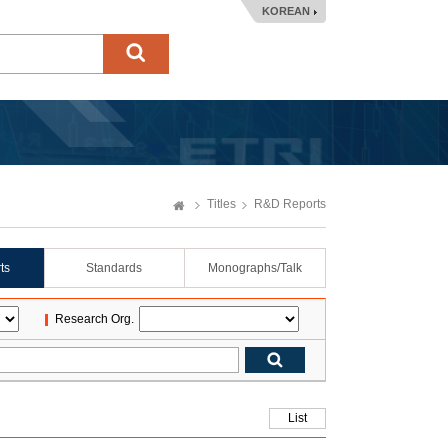
KOREAN
Titles
R&D Reports
ts
Standards
Monographs/Talk
Research Org.
List