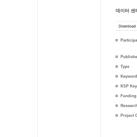
데이터 센터
Download
Particip
Publish
Type
Keyword
KSP Key
Funding
Researc
Project 