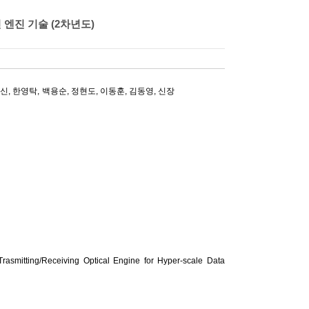
 엔진 기술 (2차년도)
해신
,
한영탁
,
백용순
,
정현도
,
이동훈
,
김동영
,
신장
smitting/Receiving Optical Engine for Hyper-scale Data