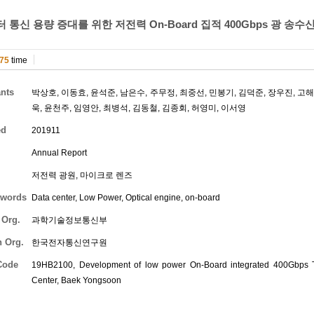
 통신 용량 증대를 위한 저전력 On-Board 집적 400Gbps 광 송수신
75
time
ants
박상호
,
이동효
,
윤석준
,
남은수
,
주무정
,
최중선
,
민봉기
,
김덕준
,
장우진
,
고
욱
,
윤천주
,
임영안
,
최병석
,
김동철
,
김종회
,
허영미
,
이서영
ed
201911
Annual Report
저전력 광원, 마이크로 렌즈
words
Data center, Low Power, Optical engine, on-board
 Org.
과학기술정보통신부
h Org.
한국전자통신연구원
Code
19HB2100, Development of low power On-Board integrated 400Gbps Tra
Center,
Baek Yongsoon