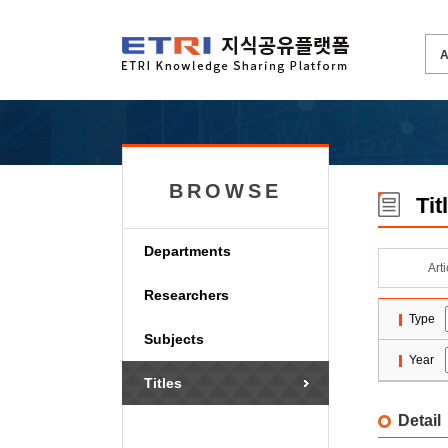
BROWSE
Tit
Departments
Art
Researchers
Type
Subjects
Year
Titles
Detail