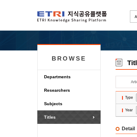
BROWSE
Tit
Departments
Art
Researchers
Type
Subjects
Year
Titles
Detail