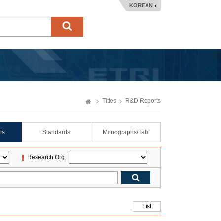
KOREAN
Titles
R&D Reports
ts
Standards
Monographs/Talk
Research Org.
List