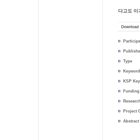
다고도 이기
Download
Particip
Publish
Type
Keyword
KSP Key
Funding
Researc
Project 
Abstract