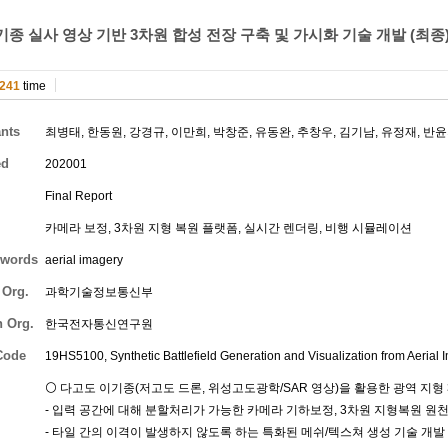
종 실사 영상 기반 3차원 합성 전장 구축 및 가시화 기술 개발 (최종
241
time
ants
최병태
,
한동원
,
강경규
,
이만희
,
박창준
,
유동완
,
추창우
,
김기남
,
유정재
,
반윤
ed
202001
Final Report
카메라 보정, 3차원 지형 복원 플랫폼, 실시간 렌더링, 비행 시뮬레이션
words
aerial imagery
 Org.
과학기술정보통신부
h Org.
한국전자통신연구원
Code
19HS5100, Synthetic Battlefield Generation and Visualization from Aerial I
⚪ 다고도 이기종(저고도 드론, 위성고도광학/SAR 영상)을 활용한 광역 지형 
- 입력 공간에 대해 분할처리가 가능한 카메라 기하보정, 3차원 지형복원 원천
- 타일 간의 이격이 발생하지 않도록 하는 특화된 메쉬/텍스쳐 생성 기술 개발