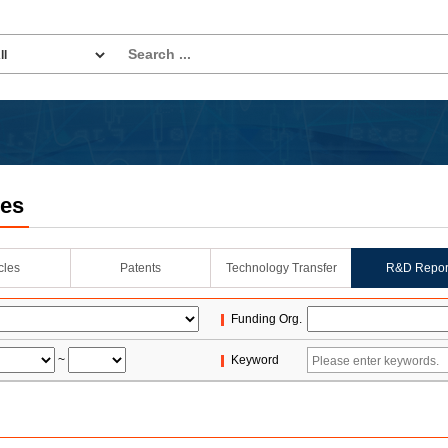
les
icles
Patents
Technology Transfer
R&D Repor
Funding Org.
~
Keyword