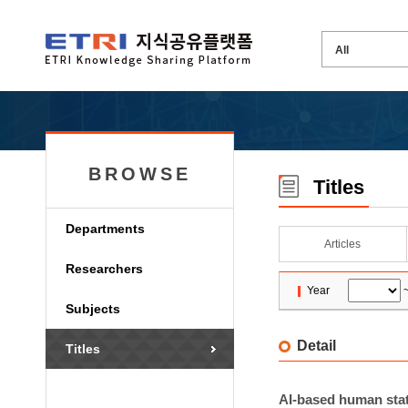
BROWSE
Titles
Departments
Articles
Researchers
Year
Subjects
Detail
Titles
AI-based human stat