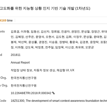
고도화를 위한 지능형 상황 인지 기반 기술 개발 (1차년도)
4169
time
ants
김호겸
,
이좌형
,
임동선
,
김선자
,
정희범
,
진광자
,
권영진
,
문성철
,
장영근
,
유
민
,
김혜정
,
선주은
,
윤영석
,
오현서
,
김도현
,
김휘
,
이정우
,
문성철
,
윤태현
,
김
봉제
,
박선택
,
윤성률
,
권영진
,
이승용
,
장병태
,
황윤숙
,
김경호
,
윤창락
,
표동
정
,
이좌형
,
강도욱
,
박정호
,
전주일
,
임정묵
,
이신경
,
최유희
,
오문균
ed
201811
Annual Report
작업장 상태 정보, 자동차 정보 센싱, 체감형 UI, UX
 Org.
한국전자통신연구원
h Org.
한국전자통신연구원
10.22648/ETRI.2018.R.000342
Code
18ZS1300, The development of smart context-awareness foundation techniq