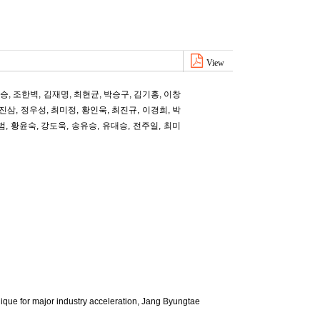
View
대승
,
조한벽
,
김재명
,
최현균
,
박승구
,
김기홍
,
이창
진삼
,
정우성
,
최미정
,
황인욱
,
최진규
,
이경희
,
박
범
,
황윤숙
,
강도욱
,
송유승
,
유대승
,
전주일
,
최미
ue for major industry acceleration,
Jang Byungtae