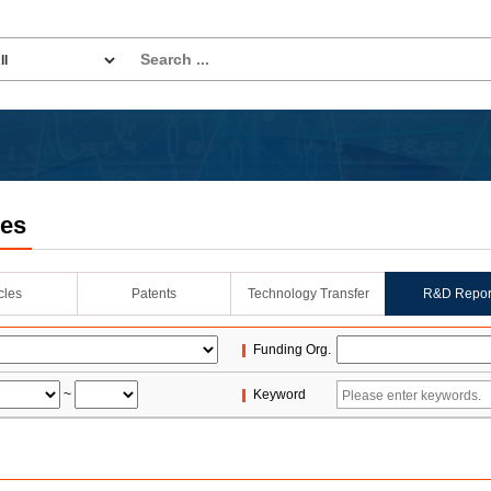
les
icles
Patents
Technology Transfer
R&D Repor
Funding Org.
~
Keyword