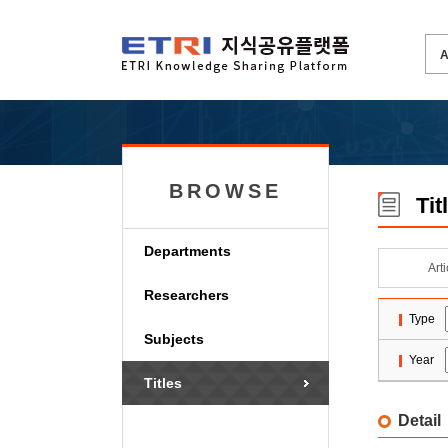
BROWSE
Tit
Departments
Art
Researchers
Type
Subjects
Year
Titles
Detail