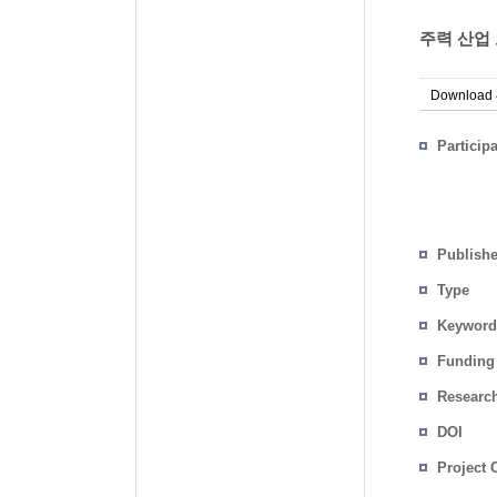
주력 산업 
Download
Particip
Publish
Type
Keyword
Funding
Researc
DOI
Project 