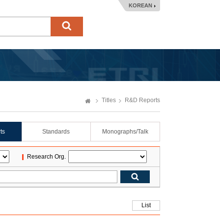
KOREAN
Titles
R&D Reports
ts
Standards
Monographs/Talk
Research Org.
List